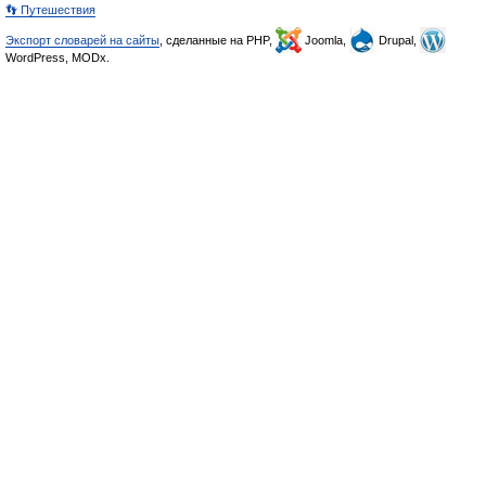
👣 Путешествия
Экспорт словарей на сайты
, сделанные на PHP,
Joomla,
Drupal,
WordPress, MODx.