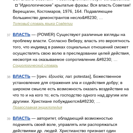
◘ “Идеологические” крылатые фразы: Вся власть Советам!
Верещагин, Костомаров, 1976, 164. Подавляющее
большинство демонстрантов несло&#8230; …
Толковый словарь языка Совдепии
ВЛАСТЬ
— (POWER) Существуют различные взгляды на
37
проблему власти. Согласно Веберу, власть это вероятность
того, что индивид в рамках социальных отношений сможет
осуществлять свою волю в преследовании целей действия,
несмотря на оказываемое сопротивление.&#8230; …
Социологический словарь
ВЛАСТЬ
— [греч. ἐξουσία; лат. potestas], Божественное
38
установление для отражения зла и содействия добру; в
широком смысле есть возможность оказать воздействие на
что то и на кого то; есть господство одного над другим или
другими. Христиане побуждаются&#8230; …
Православная энциклопедия
ВЛАСТЬ
— авторитет, обладающий возможностью
39
подчинять своей воле, управлять или распоряжаться
действиями др. людей. Христианство признает один