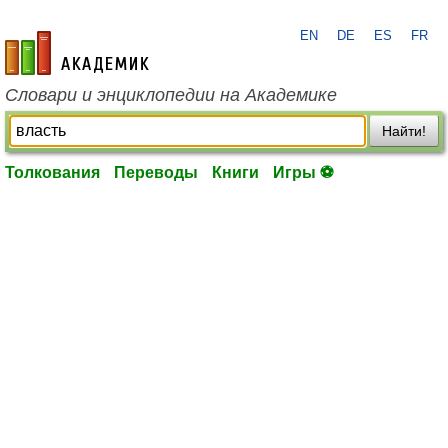
EN
DE
ES
FR
academic.ru
Словари и энциклопедии на Академике
Найти!
Толкования
Переводы
Книги
Игры ⚽