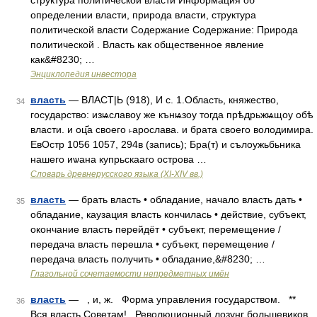
структура политической власти Информация об
определении власти, природа власти, структура
политической власти Содержание Содержание: Природа
политической . Власть как общественное явление
как&#8230; …
Энциклопедия инвестора
власть
— ВЛАСТ|Ь (918), И с. 1.Область, княжество,
34
государство: изѩславоу же кънѩзоу тогда прѣдрьжѩщоу обѣ
власти. и оц҃а своего ˫арослава. и брата своего володимира.
ЕвОстр 1056 1057, 294в (запись); Бра(т) и сълоужьбьника
нашего иѡана купрьскааго острова …
Словарь древнерусского языка (XI-XIV вв.)
власть
— брать власть • обладание, начало власть дать •
35
обладание, каузация власть кончилась • действие, субъект,
окончание власть перейдёт • субъект, перемещение /
передача власть перешла • субъект, перемещение /
передача власть получить • обладание,&#8230; …
Глагольной сочетаемости непредметных имён
власть
— , и, ж. Форма управления государством. **
36
Вся власть Советам! Революционный лозунг большевиков.