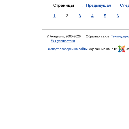
Страницы
←
Предыдущая
Сле
1
2
3
4
5
6
© Академик, 2000-2026
Обратная связь:
Техподдерж
👣 Путешествия
Экспорт словарей на сайты
, сделанные на PHP,
Jo