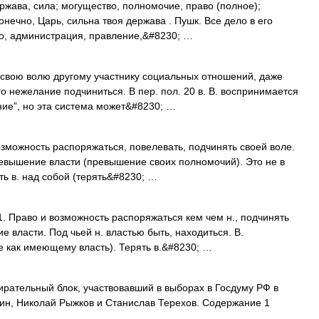
ржава, сила; могущество, полномочие, право (полное);
онечно, Царь, сильна твоя держава . Пушк. Все дело в его
тво, администрация, правление,&#8230; …
ю волю другому участнику социальных отношений, даже
о нежелание подчиниться. В пер. пол. 20 в. В. воспринимается
ние”, но эта система может&#8230; …
возможность распоряжаться, повелевать, подчинять своей воле.
ревышение власти (превышение своих полномочий). Это не в
ть в. над собой (терять&#8230; …
1. Право и возможность распоряжаться кем чем н., подчинять
е власти. Под чьей н. властью быть, находиться. В.
е как имеющему власть). Терять в.&#8230; …
рательный блок, участвовавший в выборах в Госдуму РФ в
ин, Николай Рыжков и Станислав Терехов. Содержание 1