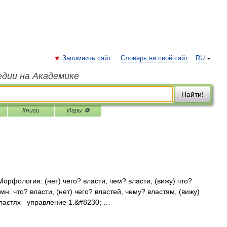
Запомнить сайт
Словарь на свой сайт
RU
едии на Академике
Найти!
Книги
Игры ⚽
Морфология: (нет) чего? власти, чем? власти, (вижу) что?
мн. что? власти, (нет) чего? властей, чему? властям, (вижу)
 властях управление 1.&#8230; …