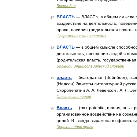
Википедия
ВЛАСТЬ
— ВЛАСТЬ, в общем смысле с
17
воздействие на деятельность, поведен
права, насилия (родительская власть, 
Современная энциклопедия
ВЛАСТЬ
— в общем смысле способност
18
деятельность, поведение людей с помо
(родительская власть, государственная
Большой Энциклопедический словарь
власть
— благодатная (Вейнберг); все
19
(Надсон) Эпитеты литературной русско
Скоропечатни А. А. Левенсон . А. Л. З
Словарь эпитетов
Власть
— (лат. potentia, manus; англ. 
20
организованное воздействие на созна
целей. В. всегда выражена в официаль
Энциклопедия права