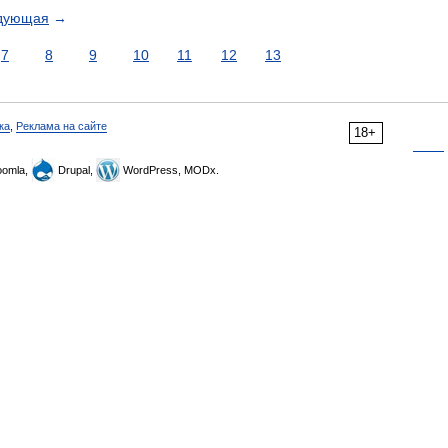
дующая
→
7
8
9
10
11
12
13
ка
,
Реклама на сайте
18+
omla,
Drupal,
WordPress, MODx.