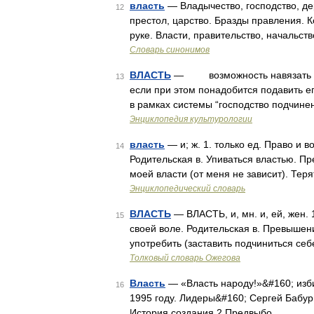
власть
— Владычество, господство, де
12
престол, царство. Бразды правления. К
руке. Власти, правительство, начальс
Словарь синонимов
ВЛАСТЬ
— возможность навязать сво
13
если при этом понадобится подавить ег
в рамках системы “господство подчине
Энциклопедия культурологии
власть
— и; ж. 1. только ед. Право и 
14
Родительская в. Упиваться властью. П
моей власти (от меня не зависит). Теря
Энциклопедический словарь
ВЛАСТЬ
— ВЛАСТЬ, и, мн. и, ей, жен. 
15
своей воле. Родительская в. Превышени
употребить (заставить подчиниться себ
Толковый словарь Ожегова
Власть
— «Власть народу!»&#160; изби
16
1995 году. Лидеры&#160; Сергей Бабур
История создания 2 Предвыбо …