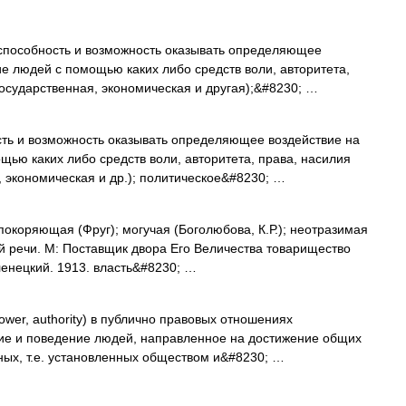
пособность и возможность оказывать определяющее
ие людей с помощью каких либо средств воли, авторитета,
государственная, экономическая и другая);&#8230; …
ь и возможность оказывать определяющее воздействие на
щью каких либо средств воли, авторитета, права, насилия
, экономическая и др.); политическое&#8230; …
покоряющая (Фруг); могучая (Боголюбова, К.Р.); неотразимая
й речи. М: Поставщик двора Его Величества товарищество
еленецкий. 1913. власть&#8230; …
power, authority) в публично правовых отношениях
ние и поведение людей, направленное на достижение общих
ных, т.е. установленных обществом и&#8230; …