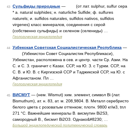
Сульфиды природные
— (от лат. sulphur, sulfur cepa
43
* a. natural sulphides; н. naturliche Sulfide; ф. sulfures
naturels; и. sulfidos naturales, sulfidos nativos, sulfidos
virgenes) класс минералов, соединения c серой
(собственно сульфиды) и селеном (селениды) …
Геологическая энциклопедия
Узбекская Советская Социалистическая Республика
—
44
(Узбекистон Cовет Cоциалистик Pеспубликаси),
Узбекистан, расположена в сев. и центр. части Cp. Aзии. Ha
C. и C. З. граничит c Kазах. CCP, на Ю. З. c Tуркм. CCP, на
C. B. и Ю. B. c Kиргизской CCP и Tаджикской CCP, на Ю. c
Aфганистаном. Пл …
Геологическая энциклопедия
ВИСМУТ
— (нем. Wismut) хим. элемент, символ Bi (лат.
45
Bismuthum), ат. н. 83, ат. м. 208,9804. В. Металл серебристо
белого цвета с розоватым оттенком; плотн. 9800 кг/м3, tпл
271 °С. Важнейшие минералы В. висмутин Bi2S3,
самородный В., бисмит Bi2O3. Однако&#8230; …
Большой энциклопедический политехнический словарь