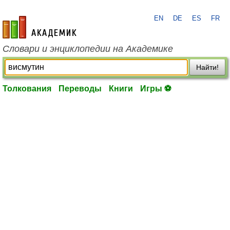
EN
DE
ES
FR
academic.ru
Словари и энциклопедии на Академике
Найти!
Толкования
Переводы
Книги
Игры ⚽