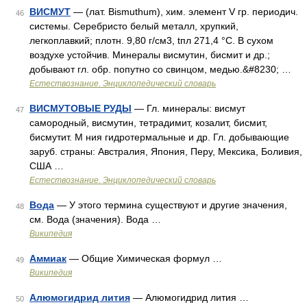
ВИСМУТ
— (лат. Bismuthum), хим. элемент V гр. периодич.
46
системы. Серебристо белый металл, хрупкий,
легкоплавкий; плотн. 9,80 г/см3, tпл 271,4 °С. В сухом
воздухе устойчив. Минералы висмутин, бисмит и др.;
добывают гл. обр. попутно со свинцом, медью.&#8230; …
Естествознание. Энциклопедический словарь
ВИСМУТОВЫЕ РУДЫ
— Гл. минералы: висмут
47
самородный, висмутин, тетрадимит, козалит, бисмит,
бисмутит. М ния гидротермальные и др. Гл. добывающие
заруб. страны: Австралия, Япония, Перу, Мексика, Боливия,
США …
Естествознание. Энциклопедический словарь
Вода
— У этого термина существуют и другие значения,
48
см. Вода (значения). Вода …
Википедия
Аммиак
— Общие Химическая формул …
49
Википедия
Алюмогидрид лития
— Алюмогидрид лития …
50