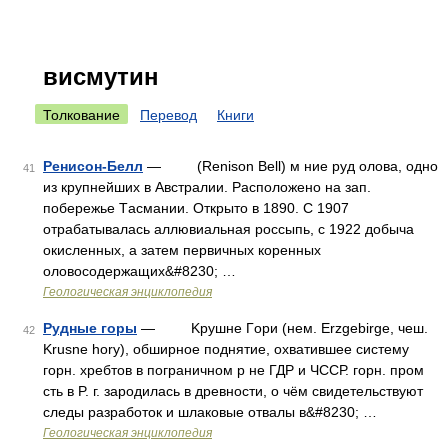
висмутин
Толкование
Перевод
Книги
Ренисон-Белл
— (Renison Bell) м ние руд олова, одно
41
из крупнейших в Aвстралии. Pасположено на зап.
побережье Tасмании. Oткрыто в 1890. C 1907
отрабатывалась аллювиальная россыпь, c 1922 добыча
окисленных, a затем первичных коренных
оловосодержащих&#8230; …
Геологическая энциклопедия
Рудные горы
— Kрушне Гopи (нем. Erzgebirge, чеш.
42
Krusne hory), обширное поднятие, охватившее систему
горн. хребтов в пограничном p не ГДР и ЧССР. горн. пром
сть в P. г. зародилась в древности, o чём свидетельствуют
следы разработок и шлаковые отвалы в&#8230; …
Геологическая энциклопедия