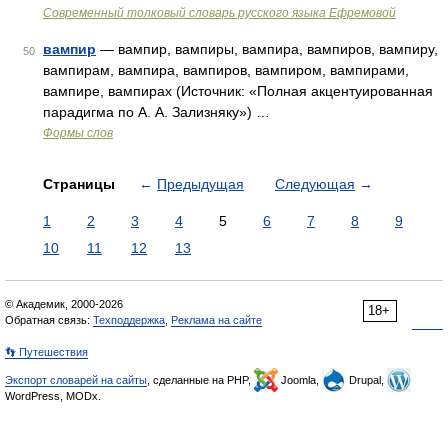
Современный толковый словарь русского языка Ефремовой
вампир
— вампир, вампиры, вампира, вампиров, вампиру,
50
вампирам, вампира, вампиров, вампиром, вампирами,
вампире, вампирах (Источник: «Полная акцентуированная
парадигма по А. А. Зализняку») …
Формы слов
Страницы
←
Предыдущая
Следующая
→
1
2
3
4
5
6
7
8
9
10
11
12
13
© Академик, 2000-2026
18+
Обратная связь:
Техподдержка
,
Реклама на сайте
👣 Путешествия
Экспорт словарей на сайты
, сделанные на PHP,
Joomla,
Drupal,
WordPress, MODx.