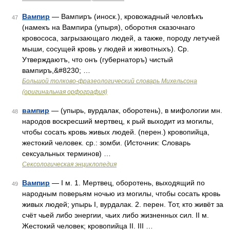
Вампир
— Вампиръ (иноск.), кровожадный человѣкъ
47
(намекъ на Вампира (упыря), оборотня сказочнаго
кровососа, загрызающаго людей, а также, породу летучей
мыши, сосущей кровь у людей и животныхъ). Ср.
Утверждаютъ, что онъ (губернаторъ) чистый
вампиръ,&#8230; …
Большой толково-фразеологический словарь Михельсона
(оригинальная орфография)
вампир
— (упырь, вурдалак, оборотень), в мифологии мн.
48
народов воскресший мертвец, к рый выходит из могилы,
чтобы сосать кровь живых людей. (перен.) кровопийца,
жестокий человек. ср.: зомби. (Источник: Словарь
сексуальных терминов) …
Сексологическая энциклопедия
Вампир
— I м. 1. Мертвец, оборотень, выходящий по
49
народным поверьям ночью из могилы, чтобы сосать кровь
живых людей; упырь I, вурдалак. 2. перен. Тот, кто живёт за
счёт чьей либо энергии, чьих либо жизненных сил. II м.
Жестокий человек; кровопийца II. III …