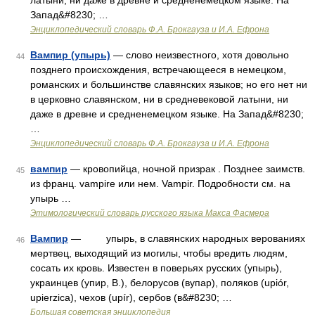
латыни, ни даже в древне и средненемецком языке. На
Запад&#8230; …
Энциклопедический словарь Ф.А. Брокгауза и И.А. Ефрона
Вампир (упырь)
— слово неизвестного, хотя довольно
44
позднего происхождения, встречающееся в немецком,
романских и большинстве славянских языков; но его нет ни
в церковно славянском, ни в средневековой латыни, ни
даже в древне и средненемецком языке. На Запад&#8230;
…
Энциклопедический словарь Ф.А. Брокгауза и И.А. Ефрона
вампир
— кровопийца, ночной призрак . Позднее заимств.
45
из франц. vampire или нем. Vampir. Подробности см. на
упырь …
Этимологический словарь русского языка Макса Фасмера
Вампир
— упырь, в славянских народных верованиях
46
мертвец, выходящий из могилы, чтобы вредить людям,
сосать их кровь. Известен в поверьях русских (упырь),
украинцев (упир, В.), белорусов (вупар), поляков (upiór,
upierzica), чехов (upír), сербов (в&#8230; …
Большая советская энциклопедия