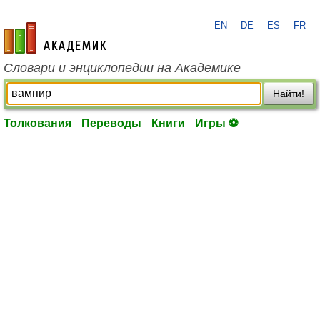
EN
DE
ES
FR
academic.ru
Словари и энциклопедии на Академике
Найти!
Толкования
Переводы
Книги
Игры ⚽