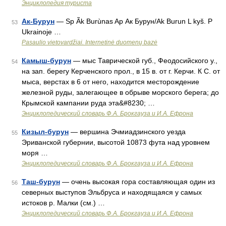
Энциклопедия туриста
Ак-Бурун
— Sp Ãk Burùnas Ap Ак Бурун/Ak Burun L kyš. P
53
Ukrainoje …
Pasaulio vietovardžiai. Internetinė duomenų bazė
Камыш-бурун
— мыс Таврической губ., Феодосийского у.,
54
на зап. берегу Керченского прол., в 15 в. от г. Керчи. К С. от
мыса, верстах в 6 от него, находится месторождение
железной руды, залегающее в обрыве морского берега; до
Крымской кампании руда эта&#8230; …
Энциклопедический словарь Ф.А. Брокгауза и И.А. Ефрона
Кизыл-бурун
— вершина Эчмиадзинского уезда
55
Эриванской губернии, высотой 10873 фута над уровнем
моря …
Энциклопедический словарь Ф.А. Брокгауза и И.А. Ефрона
Таш-бурун
— очень высокая гора составляющая один из
56
северных выступов Эльбруса и находящаяся у самых
истоков р. Малки (см.) …
Энциклопедический словарь Ф.А. Брокгауза и И.А. Ефрона