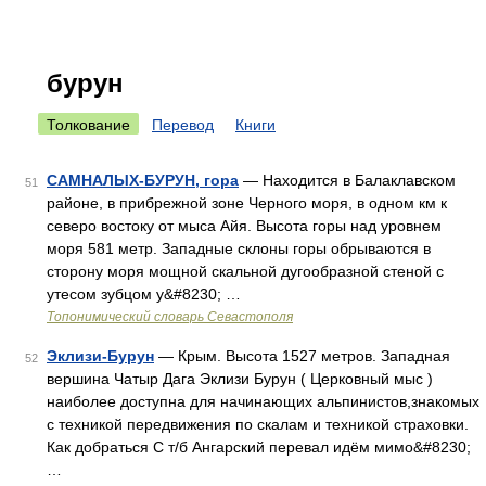
бурун
Толкование
Перевод
Книги
САМНАЛЫХ-БУРУН, гора
— Находится в Балаклавском
51
районе, в прибрежной зоне Черного моря, в одном км к
северо востоку от мыса Айя. Высота горы над уровнем
моря 581 метр. Западные склоны горы обрываются в
сторону моря мощной скальной дугообразной стеной с
утесом зубцом у&#8230; …
Топонимический словарь Севастополя
Эклизи-Бурун
— Крым. Высота 1527 метров. Западная
52
вершина Чатыр Дага Эклизи Бурун ( Церковный мыс )
наиболее доступна для начинающих альпинистов,знакомых
с техникой передвижения по скалам и техникой страховки.
Как добраться С т/б Ангарский перевал идём мимо&#8230;
…