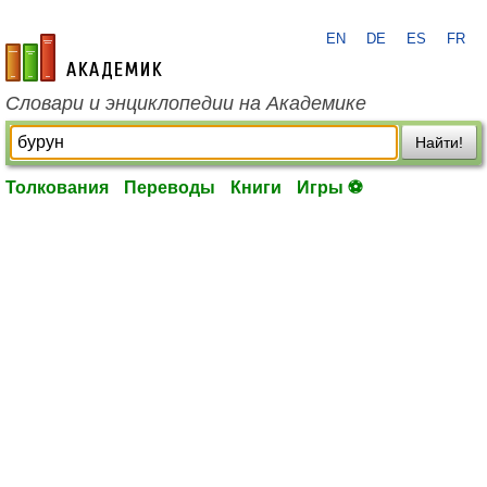
EN
DE
ES
FR
academic.ru
Словари и энциклопедии на Академике
Найти!
Толкования
Переводы
Книги
Игры ⚽