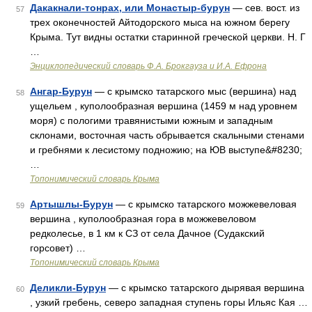
Дакакнали-тонрах, или Монастыр-бурун
— сев. вост. из
57
трех оконечностей Айтодорского мыса на южном берегу
Крыма. Тут видны остатки старинной греческой церкви. Н. Г
…
Энциклопедический словарь Ф.А. Брокгауза и И.А. Ефрона
Ангар-Бурун
— с крымско татарского мыс (вершина) над
58
ущельем , куполообразная вершина (1459 м над уровнем
моря) с пологими травянистыми южным и западным
склонами, восточная часть обрывается скальными стенами
и гребнями к лесистому подножию; на ЮВ выступе&#8230;
…
Топонимический словарь Крыма
Артышлы-Бурун
— с крымско татарского можжевеловая
59
вершина , куполообразная гора в можжевеловом
редколесье, в 1 км к СЗ от села Дачное (Судакский
горсовет) …
Топонимический словарь Крыма
Деликли-Бурун
— с крымско татарского дырявая вершина
60
, узкий гребень, северо западная ступень горы Ильяс Кая …