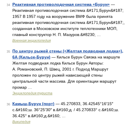
Реактивная противолодочная система «Бурун»
—
34
Реактивная противолодочная система &#171;Бурун&#187;
1957 В 1957 году на вооружение ВМФ была принята
реактивная противолодочная система &#171;Бурун&#187;,
созданная в Московском институте теплотехники МОП,
главный конструктор Н. П. Мазуров.&#8230; …
Военная энциклопедия
По центру рыжей стены («Желтая подводная лодка»),
35
6А (Кильсе-Бурун)
— Кильсе Бурун Связка на маршуте
Желтая подводная лодка Кильсе Бурун Авторы:
А. Романовский, П. Швец, 2001 г. Подход Маршрут
проложен по центру рыжей нависающей стены
центральной части массива. Для ориентации маршрут
промар …
Энциклопедия туриста
Камыш-Бурун (порт)
— 45.270833, 36.42545°16′15″
36
с.&#160;ш. 36°25′30″ в.&#160;д. / 45.270833° с.&#160;ш.
36.425° в.&#160;д.&#160; …
Википедия