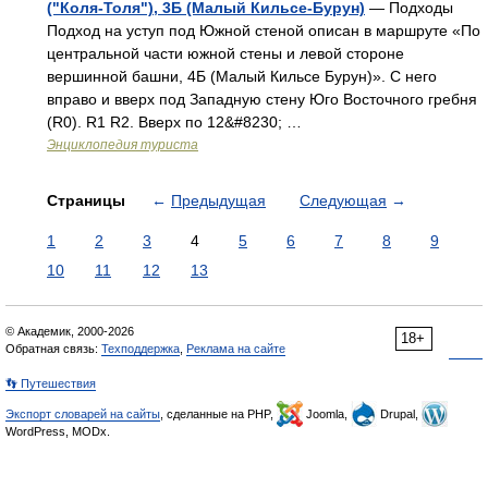
("Коля-Толя"), 3Б (Малый Кильсе-Бурун)
— Подходы
Подход на уступ под Южной стеной описан в маршруте «По
центральной части южной стены и левой стороне
вершинной башни, 4Б (Малый Кильсе Бурун)». С него
вправо и вверх под Западную стену Юго Восточного гребня
(R0). R1 R2. Вверх по 12&#8230; …
Энциклопедия туриста
Страницы
←
Предыдущая
Следующая
→
1
2
3
4
5
6
7
8
9
10
11
12
13
© Академик, 2000-2026
18+
Обратная связь:
Техподдержка
,
Реклама на сайте
👣 Путешествия
Экспорт словарей на сайты
, сделанные на PHP,
Joomla,
Drupal,
WordPress, MODx.