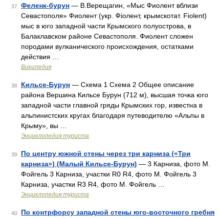
Феленк-бурун
— В.Верещагин, «Мыс Фиолент вблизи
37
Севастополя» Фиолент (укр. Фіолент, крымскотат. Fiolent)
мыс в юго западной части Крымского полуострова, в
Балаклавском районе Севастополя. Фиолент сложен
породами вулканического происхождения, остатками
действия …
Википедия
Кильсе-Бурун
— Схема 1 Схема 2 Общее описание
38
района Вершина Кильсе Бурун (712 м), высшая точка юго
западной части главной гряды Крымских гор, известна в
альпинистских кругах благодаря путеводителю «Альпы в
Крыму», вы …
Энциклопедия туриста
По центру южной стены через три карниза («Три
39
карниза») (Малый Кильсе-Бурун)
— 3 Карниза, фото М.
Фойгель 3 Карниза, участки R0 R4, фото М. Фойгель 3
Карниза, участки R3 R4, фото М. Фойгель …
Энциклопедия туриста
По контрфорсу западной стены юго-восточного гребня
40