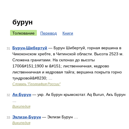
бурун
Толкование
Перевод
Книги
Бурун-Шибертуй
— Бурун Шибертуй, горная вершина в
31
Чикоконском хребте, в Читинской области. Высота 2523 м.
Сложена гранитами. На склонах до высоты
1700&#151;1900 м &#151; лиственничная, кедрово
лиственничная и кедровая тайга; вершина покрыта горно
тундровой&#8230; …
Словарь "География России"
Ак-Бурун
— укр. Ак Бурун крымскотат. Aq Burun, Акъ Бурун
32
…
Википедия
Эклизи-Бурун
— Эклизи Бурун …
33
Википедия