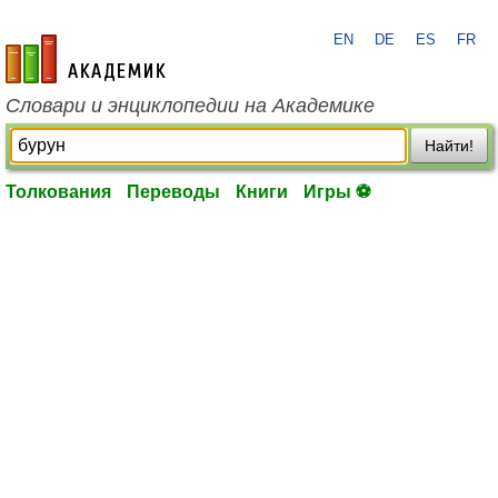
EN
DE
ES
FR
academic.ru
Словари и энциклопедии на Академике
Найти!
Толкования
Переводы
Книги
Игры ⚽