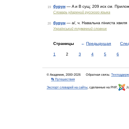
бурун
— A и B сущ; 209 иск см. Приложе
19
Словарь ударений русского языка
бурун
— а/, ч. Навальна піниста хвиля
20
Український тлумачний словник
Страницы
←
Предыдущая
Сле
1
2
3
4
5
6
© Академик, 2000-2026
Обратная связь:
Техподдерж
👣 Путешествия
Экспорт словарей на сайты
, сделанные на PHP,
Jo