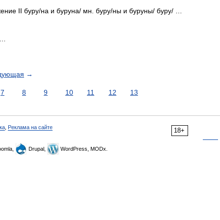
ние II буру/на и буруна/ мн. буру/ны и буруны/ буру/ …
 …
дующая
→
7
8
9
10
11
12
13
ка
,
Реклама на сайте
18+
omla,
Drupal,
WordPress, MODx.