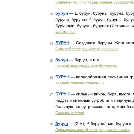
Современный толковый словарь русского я
бурун
— 1. бурун, буруны, буруна, бур
13
буруне, бурунах 2. бурун, буруны, буру
бурунами, буруне, бурунах (Источник:
Формы слов
БУРУН
— Создавать буруны. Жарг. мол
14
Большой словарь русских поговорок
бурун
— бур ун, а и а …
15
Русский орфографический словарь
БУРУН
— волнообразная песчанная гр
16
Казачий словарь-справочник
БУРУН
— сильный вихрь, буря, вьюга, 
17
надутый снежный сугроб или ледяную 
большую волну, россыпь, штормовой 
Словарь ветров
бурун
— (2 м), Р. буруна/; мн. буруны/,
18
Орфографический словарь русского языка