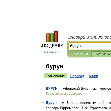
Словари и энциклоп
academic.ru
Толкования
Переводы
бурун
Толкование
Перевод
Книги
БУРУН
— Афонасий Бурун, сын московск
11
Биографический словарь
Бурун
— м. Волна с пенистым гребнем 
12
словарь Ефремовой. Т. Ф. Ефремова. 