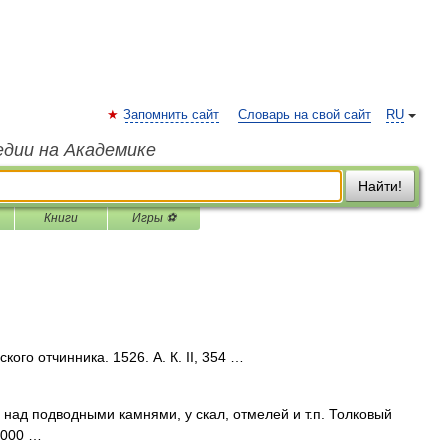
Запомнить сайт
Словарь на свой сайт
RU
едии на Академике
Найти!
Книги
Игры ⚽
ого отчинника. 1526. А. К. II, 354 …
над подводными камнями, у скал, отмелей и т.п. Толковый
2000 …