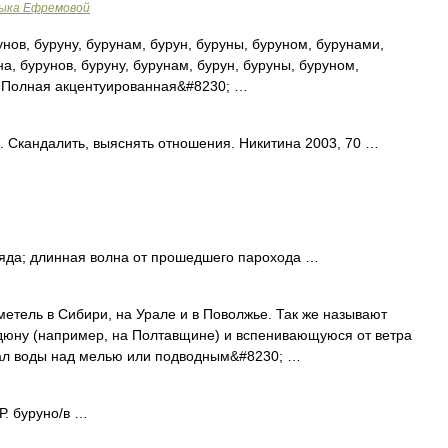
зыка Ефремовой
унов, буруну, бурунам, бурун, буруны, буруном, бурунами,
на, бурунов, буруну, бурунам, бурун, буруны, буруном,
 «Полная акцентуированная&#8230; …
. Скандалить, выяснять отношения. Никитина 2003, 70 …
яда; длинная волна от прошедшего парохода …
метель в Сибири, на Урале и в Поволжье. Так же называют
дюну (например, на Полтавщине) и вспенивающуюся от ветра
вал воды над мелью или подводным&#8230; …
 Р. буруно/в …