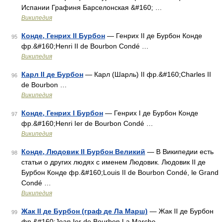
Испании Графиня Барселонская &#160; …
Википедия
Конде, Генрих II Бурбон
— Генрих II де Бурбон Конде
95
фр.&#160;Henri II de Bourbon Condé …
Википедия
Карл II де Бурбон
— Карл (Шарль) II фр.&#160;Charles II
96
de Bourbon …
Википедия
Конде, Генрих I Бурбон
— Генрих I де Бурбон Конде
97
фр.&#160;Henri Ier de Bourbon Condé …
Википедия
Конде, Людовик II Бурбон Великий
— В Википедии есть
98
статьи о других людях с именем Людовик. Людовик II де
Бурбон Конде фр.&#160;Louis II de Bourbon Condé, le Grand
Condé …
Википедия
Жак II де Бурбон (граф де Ла Марш)
— Жак II де Бурбон
99
фр.&#160;Jean Ier de Bourbon La Marche …