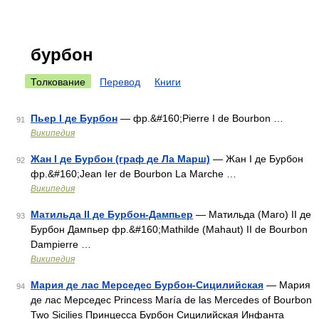
бурбон
Толкование
Перевод
Книги
Пьер I де Бурбон
— фр.&#160;Pierre I de Bourbon …
91
Википедия
Жан I де Бурбон (граф де Ла Марш)
— Жан I де Бурбон
92
фр.&#160;Jean Ier de Bourbon La Marche …
Википедия
Матильда II де Бурбон-Дампьер
— Матильда (Маго) II де
93
Бурбон Дампьер фр.&#160;Mathilde (Mahaut) II de Bourbon
Dampierre …
Википедия
Мария де лас Мерседес Бурбон-Сицилийская
— Мария
94
де лас Мерседес Princess María de las Mercedes of Bourbon
Two Sicilies Принцесса Бурбон Сицилийская Инфанта