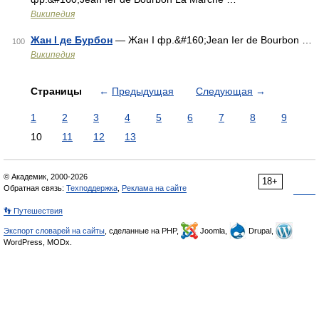
Википедия
Жан I де Бурбон
— Жан I фр.&#160;Jean Ier de Bourbon …
100
Википедия
Страницы
←
Предыдущая
Следующая
→
1
2
3
4
5
6
7
8
9
10
11
12
13
© Академик, 2000-2026
18+
Обратная связь:
Техподдержка
,
Реклама на сайте
👣 Путешествия
Экспорт словарей на сайты
, сделанные на PHP,
Joomla,
Drupal,
WordPress, MODx.