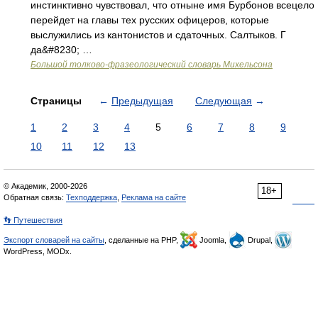
инстинктивно чувствовал, что отныне имя Бурбонов всецело
перейдет на главы тех русских офицеров, которые
выслужились из кантонистов и сдаточных. Салтыков. Г
да&#8230; …
Большой толково-фразеологический словарь Михельсона
Страницы
←
Предыдущая
Следующая
→
1
2
3
4
5
6
7
8
9
10
11
12
13
© Академик, 2000-2026
18+
Обратная связь:
Техподдержка
,
Реклама на сайте
👣 Путешествия
Экспорт словарей на сайты
, сделанные на PHP,
Joomla,
Drupal,
WordPress, MODx.