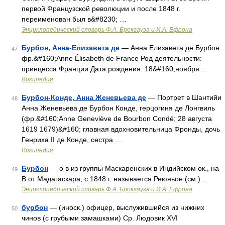
первой Французской революции и после 1848 г.
переименован был в&#8230; …
Энциклопедический словарь Ф.А. Брокгауза и И.А. Ефрона
Бурбон, Анна-Елизавета де
— Анна Елизавета де Бурбон
47
фр.&#160;Anne Élisabeth de France Род деятельности:
принцесса Франции Дата рождения: 18&#160;ноября …
Википедия
Бурбон-Конде, Анна Женевьева де
— Портрет в Шантийи
48
Анна Женевьева де Бурбон Конде, герцогиня де Лонгвиль
(фр.&#160;Anne Geneviève de Bourbon Condé; 28 августа
1619 1679)&#160; главная вдохновительница Фронды, дочь
Генриха II де Конде, сестра …
Википедия
Бурбон
— о в из группы Маскаренских в Индийском ок., на
49
В от Мадагаскара; с 1848 г. называется Реюньон (см.) …
Энциклопедический словарь Ф.А. Брокгауза и И.А. Ефрона
бурбон
— (иноск.) офицер, выслужившийся из нижних
50
чинов (с грубыми замашками) Ср. Людовик XVI