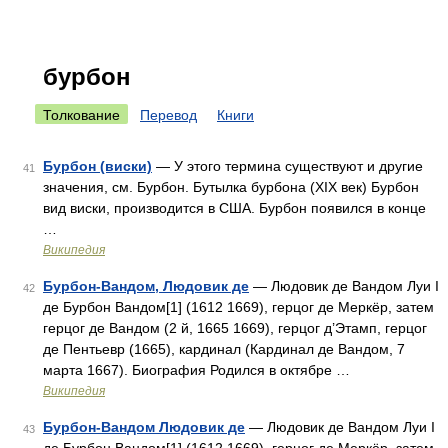
бурбон
Толкование
Перевод
Книги
Бурбон (виски)
— У этого термина существуют и другие
41
значения, см. Бурбон. Бутылка бурбона (XIX век) Бурбон
вид виски, производится в США. Бурбон появился в конце
…
Википедия
Бурбон-Вандом, Людовик де
— Людовик де Вандом Луи I
42
де Бурбон Вандом[1] (1612 1669), герцог де Меркёр, затем
герцог де Вандом (2 й, 1665 1669), герцог д’Этамп, герцог
де Пентьевр (1665), кардинал (Кардинал де Вандом, 7
марта 1667). Биография Родился в октябре …
Википедия
Бурбон-Вандом Людовик де
— Людовик де Вандом Луи I
43