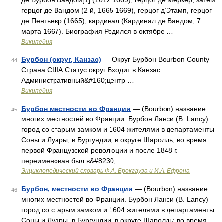
де Бурбон Вандом[1] (1612 1669), герцог де Меркёр, затем
герцог де Вандом (2 й, 1665 1669), герцог д’Этамп, герцог
де Пентьевр (1665), кардинал (Кардинал де Вандом, 7
марта 1667). Биография Родился в октябре …
Википедия
Бурбон (округ, Канзас)
— Округ Бурбон Bourbon County
44
Страна США Статус округ Входит в Канзас
Административный&#160;центр …
Википедия
Бурбон местности во Франции
— (Bourbon) название
45
многих местностей во Франции. Бурбон Ланси (B. Lancy)
город со старым замком и 1604 жителями в департаменты
Соны и Луары, в Бургундии, в округе Шаролль; во время
первой Французской революции и после 1848 г.
переименован был в&#8230; …
Энциклопедический словарь Ф.А. Брокгауза и И.А. Ефрона
Бурбон, местности во Франции
— (Bourbon) название
46
многих местностей во Франции. Бурбон Ланси (B. Lancy)
город со старым замком и 1604 жителями в департаменты
Соны и Луары, в Бургундии, в округе Шаролль; во время