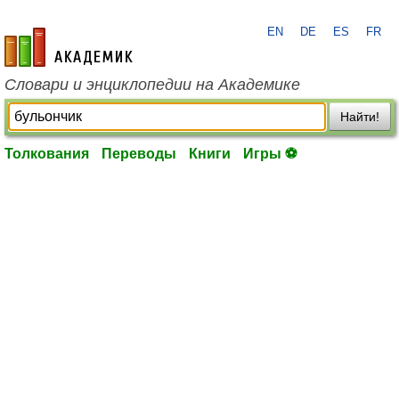
EN
DE
ES
FR
academic.ru
Словари и энциклопедии на Академике
Найти!
Толкования
Переводы
Книги
Игры ⚽