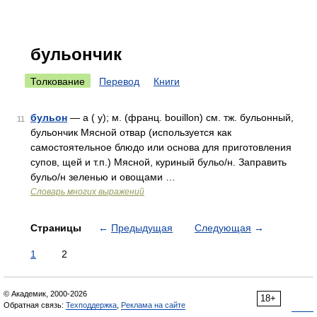
бульончик
Толкование
Перевод
Книги
бульон
— а ( у); м. (франц. bouillon) см. тж. бульонный,
11
бульончик Мясной отвар (используется как
самостоятельное блюдо или основа для приготовления
супов, щей и т.п.) Мясной, куриный бульо/н. Заправить
бульо/н зеленью и овощами …
Словарь многих выражений
Страницы
←
Предыдущая
Следующая
→
1
2
© Академик, 2000-2026
18+
Обратная связь:
Техподдержка
,
Реклама на сайте