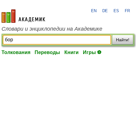
EN
DE
ES
FR
academic.ru
Словари и энциклопедии на Академике
Найти!
Толкования
Переводы
Книги
Игры ⚽