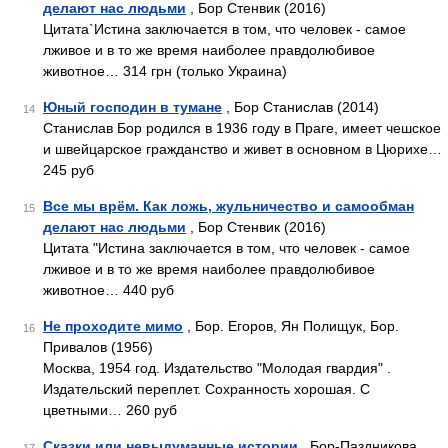
делают нас людьми
, Бор Стенвик (2016)
Цитата`Истина заключается в том, что человек - самое
лживое и в то же время наиболее правдолюбивое
животное… 314 грн (только Украина)
Юный господин в тумане
, Бор Станислав (2014)
14
Станислав Бор родился в 1936 году в Праге, имеет чешское
и швейцарское гражданство и живет в основном в Цюрихе…
245 руб
Все мы врём. Как ложь, жульничество и самообман
15
делают нас людьми
, Бор Стенвик (2016)
Цитата "Истина заключается в том, что человек - самое
лживое и в то же время наиболее правдолюбивое
животное… 440 руб
Не проходите мимо
, Бор. Егоров, Ян Полищук, Бор.
16
Привалов (1956)
Москва, 1954 год. Издательство "Молодая гвардия" .
Издательский переплет. Сохранность хорошая. С
цветными… 260 руб
Сказки или невыдуманные истории
, Бор-Паздникова