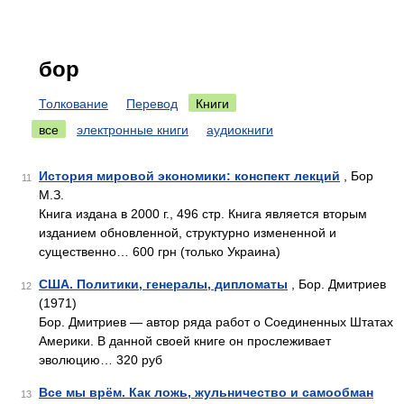
бор
Толкование
Перевод
Книги
все
электронные книги
аудиокниги
История мировой экономики: конспект лекций
, Бор
11
М.З.
Книга издана в 2000 г., 496 стр. Книга является вторым
изданием обновленной, структурно измененной и
существенно… 600 грн (только Украина)
США. Политики, генералы, дипломаты
, Бор. Дмитриев
12
(1971)
Бор. Дмитриев — автор ряда работ о Соединенных Штатах
Америки. В данной своей книге он прослеживает
эволюцию… 320 руб
Все мы врём. Как ложь, жульничество и самообман
13