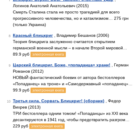
7
Логинов Анатолий Анатольевич (2015)
Смерть Сталина стала не просто трагедией для всего
прогрессивного человечества, но и катаклизмом… 275 грн
(только Украина)
Красный блицкриг
, Владимир Бешанов (2006)
8
Теория блицкрига заслуженно считается открытием
германской военной мысли – в начале Второй мировой…
89.9 руб
электронная книга
Царский блицкриг. Боже, «попаданца» храни!
, Герман
9
Романов (2012)
НОВЫЙ фантастический боевик от автора бестселлеров
«Попаданец» на троне» и «Самодержавный «попаданец»…
99.9 руб
электронная книга
Третья сила. Сорвать Блицкриг! (сборник)
, Федор
10
Вихрев (2013)
ТРИ бестселлера одним томом! «Попаданцы» из XXI века
десантируются в 1941 год, чтобы предотвратить разгром…
229 руб
электронная книга