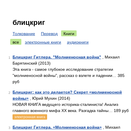
блицкриг
Толкование
Перевод
Книги
все
электронные книги
аудиокниги
Блицкриг Гитлера. "Молниеносная война"
, Михаил
1
Барятинский (2013)
Эта книга - самое глубокое исследование стратегии
"молниеносной войны", рассказ о взлете и падении… 385
руб
Блицкриг: как это делается? Секрет «молниеносной
2
войны»
, Юрий Мухин (2014)
НОВАЯ КНИГА ведущего историка-сталиниста! Анализ
главного военного мифа XX века. Разгадка тайны… 189 руб
электронная книга
Блицкриг Гитлера. «Молниеносная война»
, Михаил
3