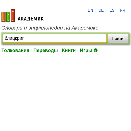
EN
DE
ES
FR
academic.ru
Словари и энциклопедии на Академике
Найти!
Толкования
Переводы
Книги
Игры ⚽