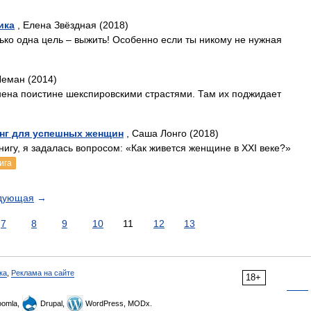
ика
, Елена Звёздная (2018)
олько одна цель – выжить! Особенно если ты никому не нужная
Леман (2014)
нена поистине шекспировскими страстями. Там их поджидает
инг для успешных женщин
, Саша Лонго (2018)
игу, я задалась вопросом: «Как живется женщине в XXI веке?»
ига
дующая
→
7
8
9
10
11
12
13
ка
,
Реклама на сайте
18+
omla,
Drupal,
WordPress, MODx.