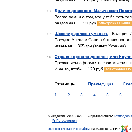
бездомная… 224 грн (только Украина)
Долина драконов. Магическая Практ
108
Всегда помни о том, что у тебя есть т
бездомная… 199 руб
электронная книга
Шекспир должен умереть
, Валерия 
109
Поездка Алена и Сони в Англию напол
извечная… 365 грн (только Украина)
Страна хороших девочек, или Коуч
110
Прежде чем оформлять свои мысли в кн
И не то, чтобы… 120 руб
электронная кн
Страницы
←
Предыдущая
Сле
1
2
3
4
5
6
© Академик, 2000-2026
Обратная связь:
Техподдерж
👣 Путешествия
Экспорт словарей на сайты
, сделанные на PHP,
Jo