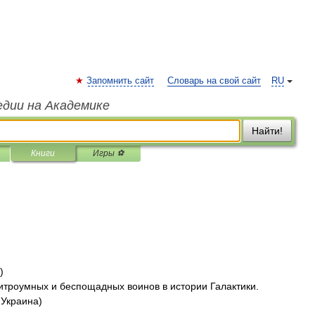
Запомнить сайт
Словарь на свой сайт
RU
едии на Академике
Найти!
Книги
Игры ⚽
)
итроумных и беспощадных воинов в истории Галактики.
 Украина)