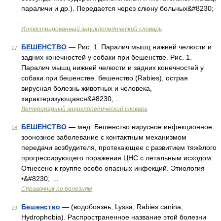
параличи и др.). Передается через слюну больных&#8230;
…
Иллюстрированный энциклопедический словарь
БЕШЕНСТВО
— Рис. 1. Паралич мышц нижней челюсти и
17
задних конечностей у собаки при бешенстве. Рис. 1.
Паралич мышц нижней челюсти и задних конечностей у
собаки при бешенстве. бешенство (Rabies), острая
вирусная болезнь животных и человека,
характеризующаяся&#8230; …
Ветеринарный энциклопедический словарь
БЕШЕНСТВО
— мед. Бешенство вирусное инфекционное
18
зоонозное заболевание с контактным механизмом
передачи возбудителя, протекающее с развитием тяжёлого
прогрессирующего поражения ЦНС с летальным исходом.
Отнесено к группе особо опасных инфекций. Этиология
•&#8230; …
Справочник по болезням
Бешенство
— (водобоязнь, Lyssa, Rabies canina,
19
Hydrophobia). Распространенное название этой болезни