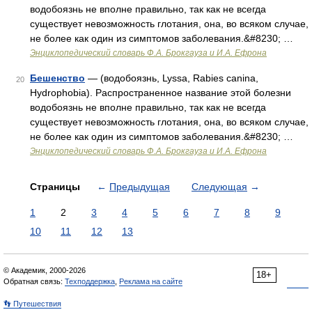
водобоязнь не вполне правильно, так как не всегда
существует невозможность глотания, она, во всяком случае,
не более как один из симптомов заболевания.&#8230; …
Энциклопедический словарь Ф.А. Брокгауза и И.А. Ефрона
Бешенство
— (водобоязнь, Lyssa, Rabies canina,
20
Hydrophobia). Распространенное название этой болезни
водобоязнь не вполне правильно, так как не всегда
существует невозможность глотания, она, во всяком случае,
не более как один из симптомов заболевания.&#8230; …
Энциклопедический словарь Ф.А. Брокгауза и И.А. Ефрона
Страницы
←
Предыдущая
Следующая
→
1
2
3
4
5
6
7
8
9
10
11
12
13
© Академик, 2000-2026
18+
Обратная связь:
Техподдержка
,
Реклама на сайте
👣 Путешествия