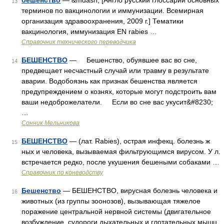
бешенство
— &mdash; [Англо русский глоссарий основных
13
терминов по вакцинологии и иммунизации. Всемирная
организация здравоохранения, 2009 г.] Тематики
вакцинология, иммунизация EN rabies …
Справочник технического переводчика
БЕШЕНСТВО
— Бешенство, обуявшее вас во сне,
14
предвещает несчастный случай или травму в результате
аварии. Водобоязнь как признак бешенства является
предупреждением о кознях, которые могут подстроить вам
ваши недоброжелатели. Если во сне вас укусит&#8230;
…
Сонник Мельникова
БЕШЕНСТВО
— (лат. Rabies), острая инфекц. болезнь ж
15
ных и человека, вызываемая фильтрующимся вирусом. У л.
встречается редко, после укушения бешеными собаками …
Справочник по коневодству
Бешенство
— БЕШЕНСТВО, вирусная болезнь человека и
16
животных (из группы зоонозов), вызывающая тяжелое
поражение центральной нервной системы (двигательное
возбуждение, судороги дыхательных и глотательных мышц,