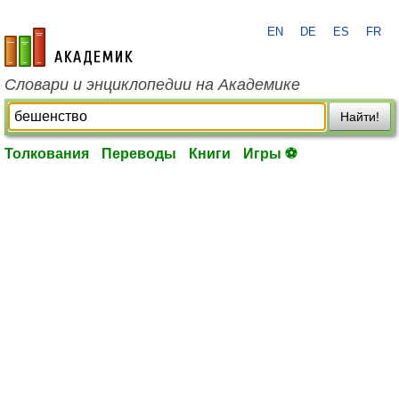
EN
DE
ES
FR
academic.ru
Словари и энциклопедии на Академике
Найти!
Толкования
Переводы
Книги
Игры ⚽