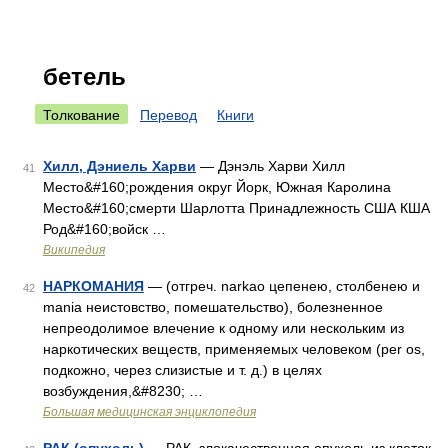
бетель
Толкование
Перевод
Книги
Хилл, Дэниель Харви
— Дэнэль Харви Хилл
41
Место&#160;рождения округ Йорк, Южная Каролина
Место&#160;смерти Шарлотта Принадлежность США КША
Род&#160;войск …
Википедия
НАРКОМАНИЯ
— (отгреч. narkao цепенею, столбенею и
42
mania неистовство, помешательство), болезненное
непреодолимое влечение к одному или нескольким из
наркотических веществ, применяемых человеком (per os,
подкожно, через слизистые и т. д.) в целях
возбуждения,&#8230; …
Большая медицинская энциклопедия