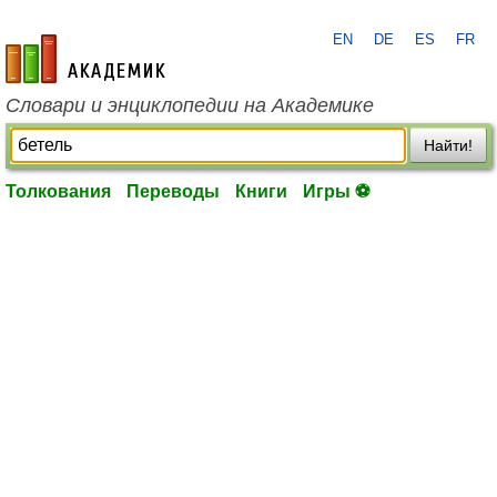
EN
DE
ES
FR
academic.ru
Словари и энциклопедии на Академике
Найти!
Толкования
Переводы
Книги
Игры ⚽