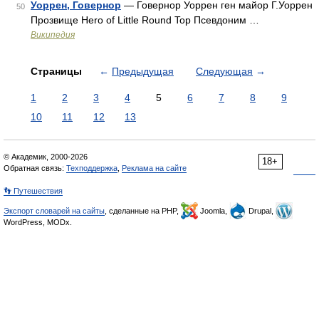
Уоррен, Говернор
— Говернор Уоррен ген майор Г.Уоррен
50
Прозвище Hero of Little Round Top Псевдоним …
Википедия
Страницы
←
Предыдущая
Следующая
→
1
2
3
4
5
6
7
8
9
10
11
12
13
© Академик, 2000-2026
18+
Обратная связь:
Техподдержка
,
Реклама на сайте
👣 Путешествия
Экспорт словарей на сайты
, сделанные на PHP,
Joomla,
Drupal,
WordPress, MODx.