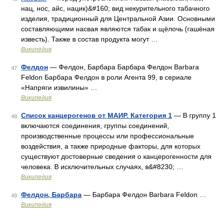
нац, нос, айс, нацик)&#160; вид некурительного табачного
изделия, традиционный для Центральной Азии. Основными
составляющими насвая являются табак и щёлочь (гашёная
известь). Также в состав продукта могут …
Википедия
Фелдон
— Фелдон, Барбара Барбара Фелдон Barbara
47
Feldon Барбара Фелдон в роли Агента 99, в сериале
«Напряги извилины» …
Википедия
Список канцерогенов от МАИР. Категория 1
— В группу 1
48
включаются соединения, группы соединений,
производственные процессы или профессиональные
воздействия, а также природные факторы, для которых
существуют достоверные сведения о канцерогенности для
человека. В исключительных случаях, в&#8230; …
Википедия
Фелдон, Барбара
— Барбара Фелдон Barbara Feldon …
49
Википедия