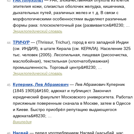
РАК (опухоль)
— РАК, злокачественная опухоль из клеток
43
эпителия кожи, слизистых оболочек желудка, кишечника,
дыхательных путей, различных желез и т. д. В связи с
морфологическими особенностями выделяют различные
формы рака: плоскоклеточный рак (развивается&#8230; …
Энциклопедический словарь
ТРИЧУР
— (Thrissur, Trichur), город в юго западной Индии
44
(см. ИНДИЯ), в штате Керала (см. КЕРАЛА). Население 325
тыс. человек (2005). Лесопильная, пищевая (рисоочистка,
маслобойная), текстильная (хлопчатобумажная)
промышленность. Торговый центр&#8230; …
Энциклопедический словарь
Куперник, Лев Абрамович
— Лев Абрамович Куперник
45
(1845 1905)&#160; адвокат и публицист. Закончил
юридический факультет Московского университета. Работал
присяжным поверенным сначала в Москве, затем в Одессе
и Киеве. Быстро приобрёл репутацию выдающегося
адвоката&#8230; …
Википедия
Насвай
— перед употреблением Насвай (насыбай, нас,
46