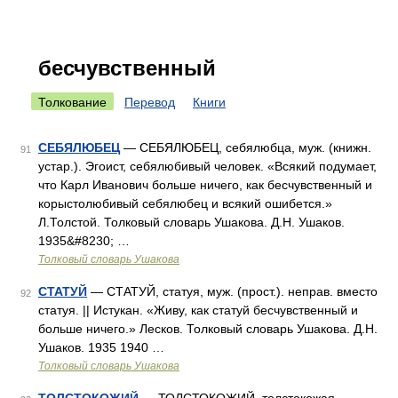
бесчувственный
Толкование
Перевод
Книги
СЕБЯЛЮБЕЦ
— СЕБЯЛЮБЕЦ, себялюбца, муж. (книжн.
91
устар.). Эгоист, себялюбивый человек. «Всякий подумает,
что Карл Иванович больше ничего, как бесчувственный и
корыстолюбивый себялюбец и всякий ошибется.»
Л.Толстой. Толковый словарь Ушакова. Д.Н. Ушаков.
1935&#8230; …
Толковый словарь Ушакова
СТАТУЙ
— СТАТУЙ, статуя, муж. (прост.). неправ. вместо
92
статуя. || Истукан. «Живу, как статуй бесчувственный и
больше ничего.» Лесков. Толковый словарь Ушакова. Д.Н.
Ушаков. 1935 1940 …
Толковый словарь Ушакова