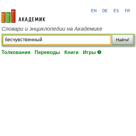
EN
DE
ES
FR
academic.ru
Словари и энциклопедии на Академике
Найти!
Толкования
Переводы
Книги
Игры ⚽