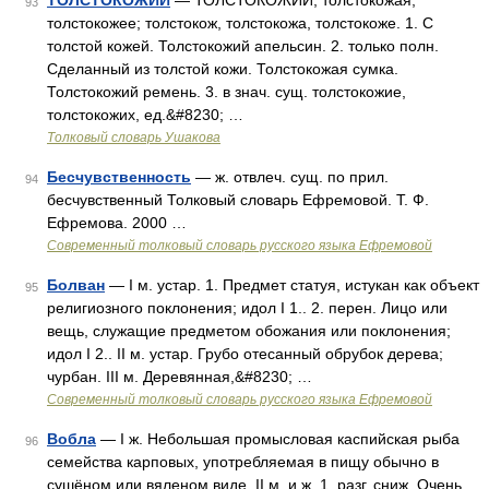
ТОЛСТОКОЖИЙ
— ТОЛСТОКОЖИЙ, толстокожая,
93
толстокожее; толстокож, толстокожа, толстокоже. 1. С
толстой кожей. Толстокожий апельсин. 2. только полн.
Сделанный из толстой кожи. Толстокожая сумка.
Толстокожий ремень. 3. в знач. сущ. толстокожие,
толстокожих, ед.&#8230; …
Толковый словарь Ушакова
Бесчувственность
— ж. отвлеч. сущ. по прил.
94
бесчувственный Толковый словарь Ефремовой. Т. Ф.
Ефремова. 2000 …
Современный толковый словарь русского языка Ефремовой
Болван
— I м. устар. 1. Предмет статуя, истукан как объект
95
религиозного поклонения; идол I 1.. 2. перен. Лицо или
вещь, служащие предметом обожания или поклонения;
идол I 2.. II м. устар. Грубо отесанный обрубок дерева;
чурбан. III м. Деревянная,&#8230; …
Современный толковый словарь русского языка Ефремовой
Вобла
— I ж. Небольшая промысловая каспийская рыба
96
семейства карповых, употребляемая в пищу обычно в
сушёном или вяленом виде. II м. и ж. 1. разг. сниж. Очень