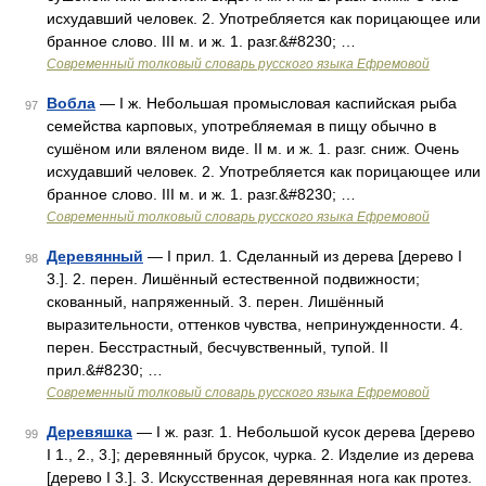
исхудавший человек. 2. Употребляется как порицающее или
бранное слово. III м. и ж. 1. разг.&#8230; …
Современный толковый словарь русского языка Ефремовой
Вобла
— I ж. Небольшая промысловая каспийская рыба
97
семейства карповых, употребляемая в пищу обычно в
сушёном или вяленом виде. II м. и ж. 1. разг. сниж. Очень
исхудавший человек. 2. Употребляется как порицающее или
бранное слово. III м. и ж. 1. разг.&#8230; …
Современный толковый словарь русского языка Ефремовой
Деревянный
— I прил. 1. Сделанный из дерева [дерево I
98
3.]. 2. перен. Лишённый естественной подвижности;
скованный, напряженный. 3. перен. Лишённый
выразительности, оттенков чувства, непринужденности. 4.
перен. Бесстрастный, бесчувственный, тупой. II
прил.&#8230; …
Современный толковый словарь русского языка Ефремовой
Деревяшка
— I ж. разг. 1. Небольшой кусок дерева [дерево
99
I 1., 2., 3.]; деревянный брусок, чурка. 2. Изделие из дерева
[дерево I 3.]. 3. Искусственная деревянная нога как протез.