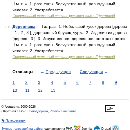
II м. и ж. 1. разг. сниж. Бесчувственный, равнодушный
человек. 2. Употребляется …
Современный толковый словарь русского языка Ефремовой
Деревяшка
— I ж. разг. 1. Небольшой кусок дерева [дерево
100
I 1., 2., 3.]; деревянный брусок, чурка. 2. Изделие из дерева
[дерево I 3.]. 3. Искусственная деревянная нога как протез.
II м. и ж. 1. разг. сниж. Бесчувственный, равнодушный
человек. 2. Употребляется …
Современный толковый словарь русского языка Ефремовой
Страницы
←
Предыдущая
Следующая
→
1
2
3
4
5
6
7
8
9
10
11
12
13
© Академик, 2000-2026
18+
Обратная связь:
Техподдержка
,
Реклама на сайте
👣 Путешествия
Экспорт словарей на сайты
, сделанные на PHP,
Joomla,
Drupal,