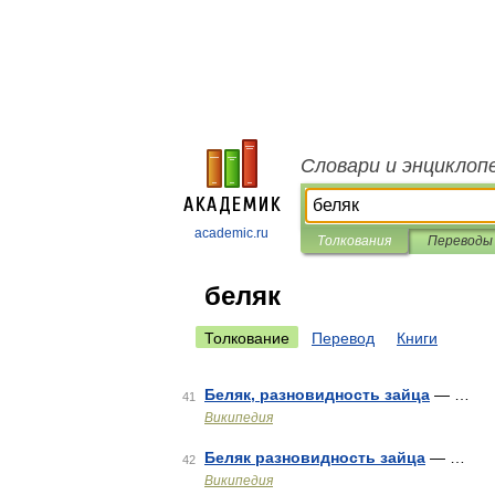
Словари и энциклоп
academic.ru
Толкования
Переводы
беляк
Толкование
Перевод
Книги
Беляк, разновидность зайца
— …
41
Википедия
Беляк разновидность зайца
— …
42
Википедия