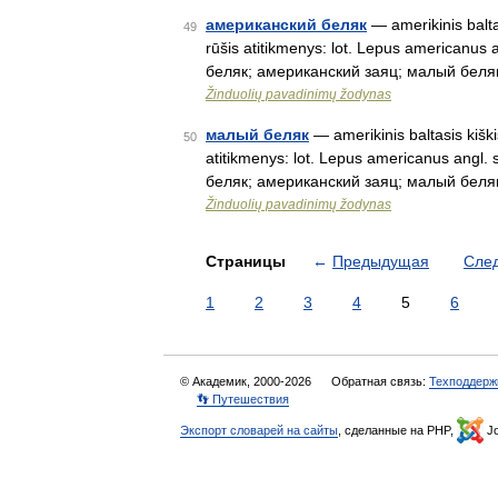
американский беляк
— amerikinis balta
49
rūšis atitikmenys: lot. Lepus americanu
беляк; американский заяц; малый беляк 
Žinduolių pavadinimų žodynas
малый беляк
— amerikinis baltasis kiški
50
atitikmenys: lot. Lepus americanus ang
беляк; американский заяц; малый беляк 
Žinduolių pavadinimų žodynas
Страницы
←
Предыдущая
Сле
1
2
3
4
5
6
© Академик, 2000-2026
Обратная связь:
Техподдерж
👣 Путешествия
Экспорт словарей на сайты
, сделанные на PHP,
Jo