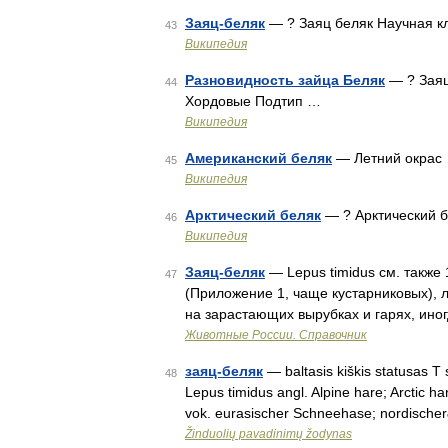
Заяц-беляк
— ? Заяц беляк Научная 
43
Википедия
Разновидность зайца Беляк
— ? Заяц
44
Хордовые Подтип …
Википедия
Американский беляк
— Летний окрас
45
Википедия
Арктический беляк
— ? Арктический 
46
Википедия
Заяц-беляк
— Lepus timidus см. также 
47
(Приложение 1, чаще кустарниковых), 
на зарастающих вырубках и гарях, ино
Животные России. Справочник
заяц-беляк
— baltasis kiškis statusas T s
48
Lepus timidus angl. Alpine hare; Arctic ha
vok. eurasischer Schneehase; nordisch
Žinduolių pavadinimų žodynas