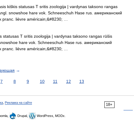
sis kiškis statusas T sritis zoologija | vardynas taksono rangas
s angl. snowshoe hare vok. Schneeschuh Hase rus. американский
pranc. lièvre américain;&#8230; …
s statusas T sritis zoologija | vardynas taksono rangas rūšis
l. snowshoe hare vok. Schneeschuh Hase rus. американский
pranc. lièvre américain;&#8230; …
дующая
→
7
8
9
10
11
12
13
ка
,
Реклама на сайте
18+
omla,
Drupal,
WordPress, MODx.