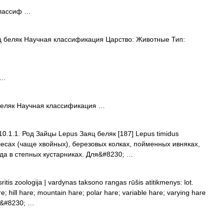
классиф …
 беляк Научная классификация Царство: Животные Тип:
 …
беляк Научная классификация …
10.1.1. Род Зайцы Lepus Заяц беляк [187] Lepus timidus
лесах (чаще хвойных), березовых колках, пойменных ивняках,
гда в степных кустарниках. Для&#8230; …
ritis zoologija | vardynas taksono rangas rūšis atitikmenys: lot.
re; hill hare; mountain hare; polar hare; variable hare; varying hare
er&#8230; …