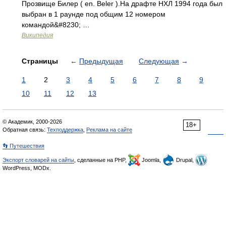
Прозвище Билер ( en. Beler ).На драфте НХЛ 1994 года был
выбран в 1 раунде под общим 12 номером
командой&#8230; …
Википедия
Страницы
←
Предыдущая
Следующая
→
1
2
3
4
5
6
7
8
9
10
11
12
13
© Академик, 2000-2026
18+
Обратная связь:
Техподдержка
,
Реклама на сайте
👣 Путешествия
Экспорт словарей на сайты
, сделанные на PHP,
Joomla,
Drupal,
WordPress, MODx.