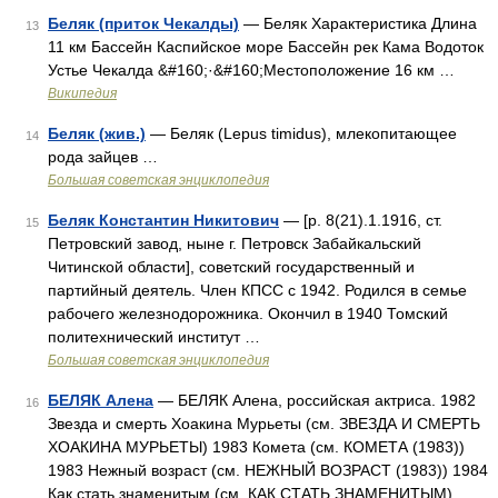
Беляк (приток Чекалды)
— Беляк Характеристика Длина
13
11 км Бассейн Каспийское море Бассейн рек Кама Водоток
Устье Чекалда &#160;·&#160;Местоположение 16 км …
Википедия
Беляк (жив.)
— Беляк (Lepus timidus), млекопитающее
14
рода зайцев …
Большая советская энциклопедия
Беляк Константин Никитович
— [р. 8(21).1.1916, ст.
15
Петровский завод, ныне г. Петровск Забайкальский
Читинской области], советский государственный и
партийный деятель. Член КПСС с 1942. Родился в семье
рабочего железнодорожника. Окончил в 1940 Томский
политехнический институт …
Большая советская энциклопедия
БЕЛЯК Алена
— БЕЛЯК Алена, российская актриса. 1982
16
Звезда и смерть Хоакина Мурьеты (см. ЗВЕЗДА И СМЕРТЬ
ХОАКИНА МУРЬЕТЫ) 1983 Комета (см. КОМЕТА (1983))
1983 Нежный возраст (см. НЕЖНЫЙ ВОЗРАСТ (1983)) 1984
Как стать знаменитым (см. КАК СТАТЬ ЗНАМЕНИТЫМ)