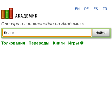
EN
DE
ES
FR
academic.ru
Словари и энциклопедии на Академике
Найти!
Толкования
Переводы
Книги
Игры ⚽