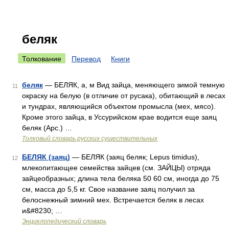
беляк
Толкование
Перевод
Книги
беляк
— БЕЛЯК, а, м Вид зайца, меняющего зимой темную
11
окраску на белую (в отличие от русака), обитающий в лесах
и тундрах, являющийся объектом промысла (мех, мясо).
Кроме этого зайца, в Уссурийском крае водится еще заяц
беляк (Арс.) …
Толковый словарь русских существительных
БЕЛЯК (заяц)
— БЕЛЯК (заяц беляк; Lepus timidus),
12
млекопитающее семейства зайцев (см. ЗАЙЦЫ) отряда
зайцеобразных; длина тела беляка 50 60 см, иногда до 75
см, масса до 5,5 кг. Свое название заяц получил за
белоснежный зимний мех. Встречается беляк в лесах
и&#8230; …
Энциклопедический словарь