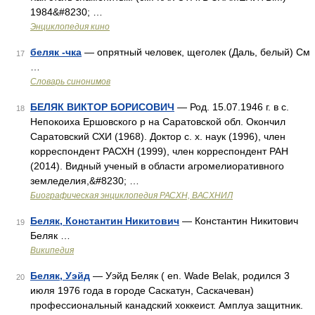
1984&#8230; …
Энциклопедия кино
беляк -чка
— опрятный человек, щеголек (Даль, белый) См
17
…
Словарь синонимов
БЕЛЯК ВИКТОР БОРИСОВИЧ
— Род. 15.07.1946 г. в с.
18
Непокоиха Ершовского р на Саратовской обл. Окончил
Саратовский СХИ (1968). Доктор с. х. наук (1996), член
корреспондент РАСХН (1999), член корреспондент РАН
(2014). Видный ученый в области агромелиоративного
земледелия,&#8230; …
Биографическая энциклопедия РАСХН, ВАСХНИЛ
Беляк, Константин Никитович
— Константин Никитович
19
Беляк …
Википедия
Беляк, Уэйд
— Уэйд Беляк ( en. Wade Belak, родился 3
20
июля 1976 года в городе Саскатун, Саскачеван)
профессиональный канадский хоккеист. Амплуа защитник.