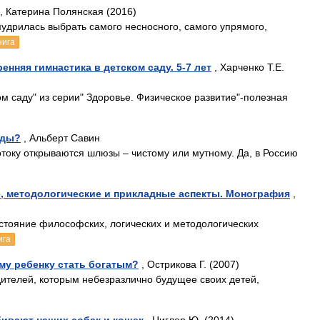
, Катерина Полянская (2016)
удрилась выбрать самого несносного, самого упрямого,
нига
енняя гимнастика в детском саду. 5-7 лет
, Харченко Т.Е.
м саду" из серии" Здоровье. Физическое развитие"-полезная
оды?
, Альберт Савин
току открываются шлюзы – чистому или мутному. Да, в Россию
, методологические и прикладные аспекты. Монография
,
стояние философских, логических и методологических
ига
му ребенку стать богатым?
, Острикова Г. (2007)
телей, которым не­безразлично будущее своих детей,