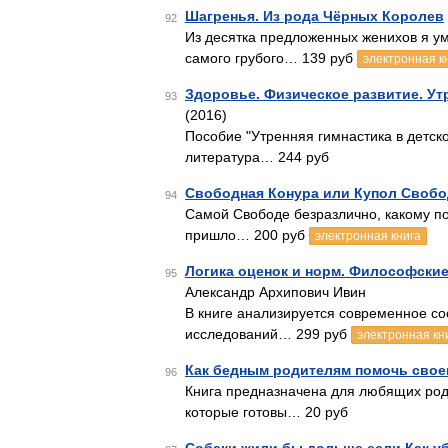
Шагренья. Из рода Чёрных Королев
92
Из десятка предложенных женихов я ум
самого грубого… 139 руб
электронная к
Здоровье. Физическое развитие. Утр
93
(2016)
Пособие "Утренняя гимнастика в детско
литература… 244 руб
Свободная Конура или Купол Своб
94
Самой Свободе безразлично, какому по
пришло… 200 руб
электронная книга
Логика оценок и норм. Философские
95
Александр Архипович Ивин
В книге анализируется современное со
исследований… 299 руб
электронная кн
Как бедным родителям помочь свое
96
Книга предназначена для любящих роди
которые готовы… 20 руб