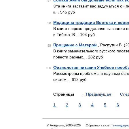
Собаки жили бы дольше если Как у
97
Эта книга заставит вас задуматься о «
к… 545 руб
Медицина традиции Востока и совр
98
В книге широко представлены знания 
и Тибета. В… 104 руб
Прощание с Матерой
, Распутин В. (2
99
В книгу замечательного русского писа
повести разных… 282 руб
Физиология питания Учебное пособ
100
Рассмотрены проблемы и научные осно
систем… 613 руб
Страницы
←
Предыдущая
Сле
1
2
3
4
5
6
© Академик, 2000-2026
Обратная связь:
Техподдерж