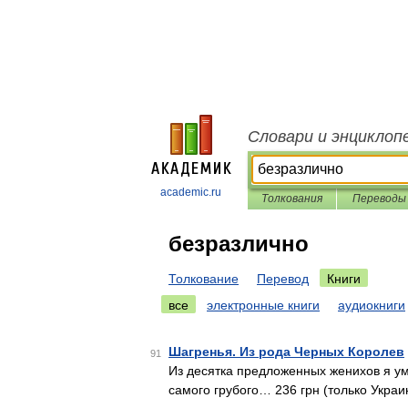
Словари и энциклоп
academic.ru
Толкования
Переводы
безразлично
Толкование
Перевод
Книги
все
электронные книги
аудиокниги
Шагренья. Из рода Черных Королев
91
Из десятка предложенных женихов я ум
самого грубого… 236 грн (только Украи