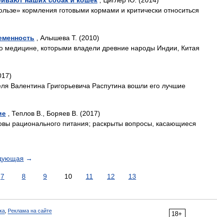
бивают наших собак и кошек
, Циглер Ю. (2014)
пользе» кормления готовыми кормами и критически относиться
еменность
, Алышева Т. (2010)
по медицине, которыми владели древние народы Индии, Китая
017)
теля Валентина Григорьевича Распутина вошли его лучшие
ие
, Теплов В., Боряев В. (2017)
вы рационального питания; раскрыты вопросы, касающиеся
дующая
→
7
8
9
10
11
12
13
ка
,
Реклама на сайте
18+