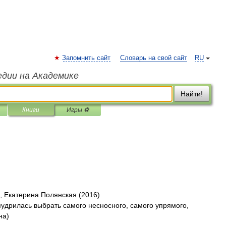
Запомнить сайт
Словарь на свой сайт
RU
едии на Академике
Найти!
Книги
Игры ⚽
, Екатерина Полянская (2016)
удрилась выбрать самого несносного, самого упрямого,
на)