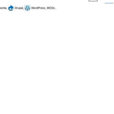
omla,
Drupal,
WordPress, MODx.