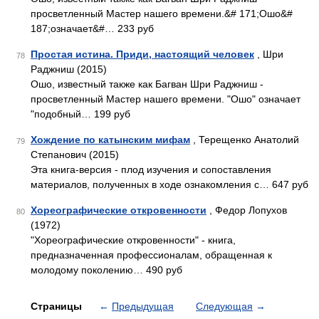
просветленный Мастер нашего времени.&# 171;Ошо&#
187;означает&#… 233 руб
Простая истина. Приди, настоящий человек
, Шри
78
Раджниш (2015)
Ошо, известный также как Багван Шри Раджниш -
просветленный Мастер нашего времени. "Ошо" означает
"подобный… 199 руб
Хождение по катынским мифам
, Терещенко Анатолий
79
Степанович (2015)
Эта книга-версия - плод изучения и сопоставления
материалов, полученных в ходе ознакомления с… 647 руб
Хореографические откровенности
, Федор Лопухов
80
(1972)
"Хореографические откровенности" - книга,
предназначенная профессионалам, обращенная к
молодому поколению… 490 руб
Страницы
←
Предыдущая
Следующая
→