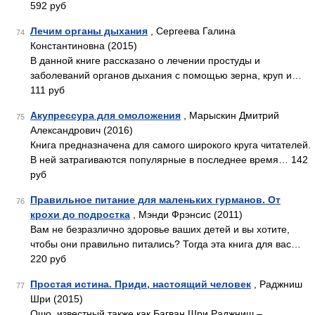
592 руб
Лечим органы дыхания
, Сергеева Галина
74
Константиновна (2015)
В данной книге рассказано о лечении простуды и
заболеваний органов дыхания с помощью зерна, круп и…
111 руб
Акупрессура для омоложения
, Марыскин Дмитрий
75
Александрович (2016)
Книга предназначена для самого широкого круга читателей.
В ней затрагиваются популярные в последнее время… 142
руб
Правильное питание для маленьких гурманов. От
76
крохи до подростка
, Мэнди Фрэнсис (2011)
Вам не безразлично здоровье ваших детей и вы хотите,
чтобы они правильно питались? Тогда эта книга для вас…
220 руб
Простая истина. Приди, настоящий человек
, Раджниш
77
Шри (2015)
Ошо, известный также как Багван Шри Раджниш –