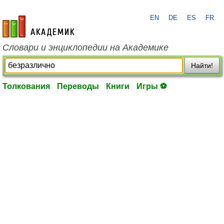
EN
DE
ES
FR
academic.ru
Словари и энциклопедии на Академике
Найти!
Толкования
Переводы
Книги
Игры ⚽