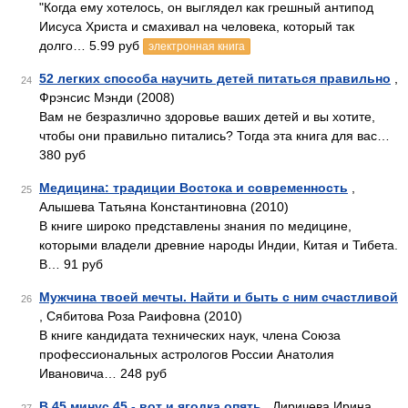
"Когда ему хотелось, он выглядел как грешный антипод
Иисуса Христа и смахивал на человека, который так
долго… 5.99 руб
электронная книга
52 легких способа научить детей питаться правильно
,
24
Фрэнсис Мэнди (2008)
Вам не безразлично здоровье ваших детей и вы хотите,
чтобы они правильно питались? Тогда эта книга для вас…
380 руб
Медицина: традиции Востока и современность
,
25
Алышева Татьяна Константиновна (2010)
В книге широко представлены знания по медицине,
которыми владели древние народы Индии, Китая и Тибета.
В… 91 руб
Мужчина твоей мечты. Найти и быть с ним счастливой
26
, Сябитова Роза Раифовна (2010)
В книге кандидата технических наук, члена Союза
профессиональных астрологов России Анатолия
Ивановича… 248 руб
В 45 минус 45 - вот и ягодка опять
, Диричева Ирина