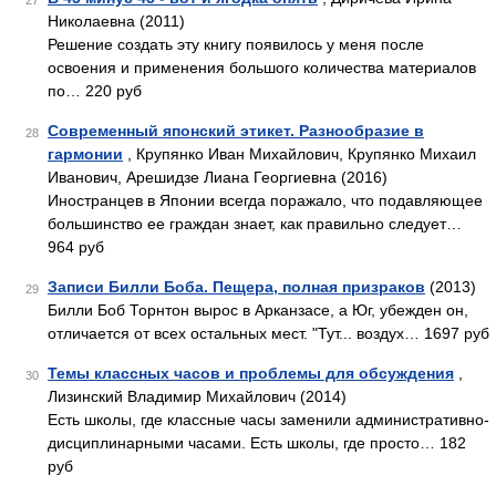
27
Николаевна (2011)
Решение создать эту книгу появилось у меня после
освоения и применения большого количества материалов
по… 220 руб
Современный японский этикет. Разнообразие в
28
гармонии
, Крупянко Иван Михайлович, Крупянко Михаил
Иванович, Арешидзе Лиана Георгиевна (2016)
Иностранцев в Японии всегда поражало, что подавляющее
большинство ее граждан знает, как правильно следует…
964 руб
Записи Билли Боба. Пещера, полная призраков
(2013)
29
Билли Боб Торнтон вырос в Арканзасе, а Юг, убежден он,
отличается от всех остальных мест. "Тут... воздух… 1697 руб
Темы классных часов и проблемы для обсуждения
,
30
Лизинский Владимир Михайлович (2014)
Есть школы, где классные часы заменили административно-
дисциплинарными часами. Есть школы, где просто… 182
руб