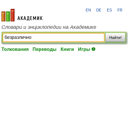
EN
DE
ES
FR
academic.ru
Словари и энциклопедии на Академике
Найти!
Толкования
Переводы
Книги
Игры ⚽