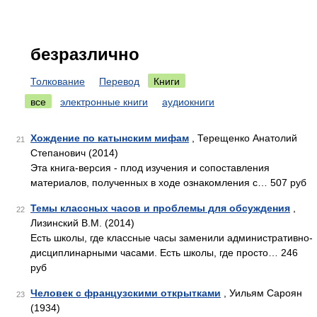
безразлично
Толкование
Перевод
Книги
все
электронные книги
аудиокниги
Хождение по катынским мифам
, Терещенко Анатолий
21
Степанович (2014)
Эта книга-версия - плод изучения и сопоставления
материалов, полученных в ходе ознакомления с… 507 руб
Темы классных часов и проблемы для обсуждения
,
22
Лизинский В.М. (2014)
Есть школы, где классные часы заменили административно-
дисциплинарными часами. Есть школы, где просто… 246
руб
Человек с французскими открытками
, Уильям Сароян
23
(1934)