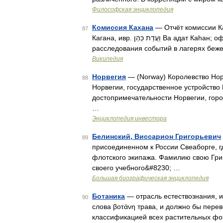
Философская энциклопедия
Комиссия Кахана
— Отчёт комиссии К
87
Кагана, ивр. וַעֲדַת כַּהַן Ва адат Каһан‎; официальное название: «Следственная комиссия для
расследования событий в лагерях беж
Википедия
Норвегия
— (Norway) Королевство Нор
88
Норвегии, государственное устройство 
достопримечательности Норвегии, гор
…
Энциклопедия инвестора
Белинский, Виссарион Григорьевич
89
присоединенном к России Свеаборге, г
флотского экипажа. Фамилию свою Гри
своего учебного&#8230; …
Большая биографическая энциклопедия
Ботаника
— отрасль естествознания, и
90
слова βοτάνη трава, и должно бы пере
классификацией всех растительных фо