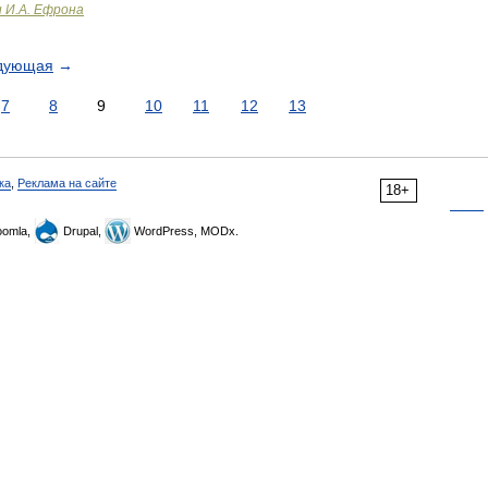
и И.А. Ефрона
дующая
→
7
8
9
10
11
12
13
ка
,
Реклама на сайте
18+
omla,
Drupal,
WordPress, MODx.