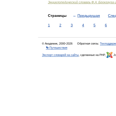
Энциклопедический словарь Ф.А. Брокгауза 
Страницы
←
Предыдущая
Сле
1
2
3
4
5
6
© Академик, 2000-2026
Обратная связь:
Техподдерж
👣 Путешествия
Экспорт словарей на сайты
, сделанные на PHP,
Jo