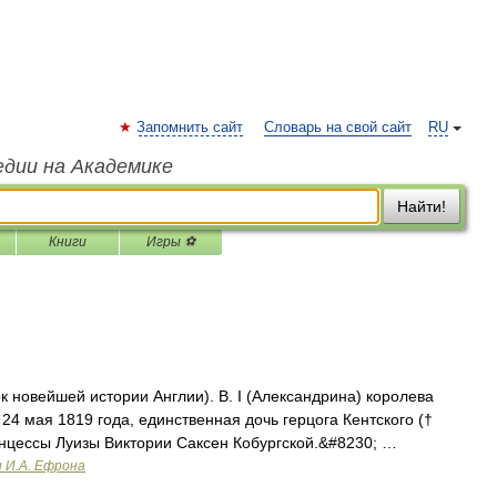
Запомнить сайт
Словарь на свой сайт
RU
едии на Академике
Найти!
Книги
Игры ⚽
 новейшей истории Англии). В. I (Александрина) королева
4 мая 1819 года, единственная дочь герцога Кентского (†
принцессы Луизы Виктории Саксен Кобургской.&#8230; …
и И.А. Ефрона