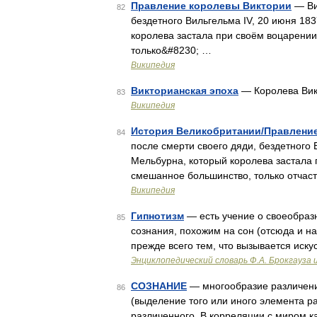
Правление королевы Виктории
— Ви
82
бездетного Вильгельма IV, 20 июня 18
королева застала при своём воцарении
только&#8230; …
Википедия
Викторианская эпоха
— Королева Ви
83
Википедия
История Великобритании/Правлени
84
после смерти своего дяди, бездетного 
Мельбурна, который королева застала 
смешанное большинство, только отчас
Википедия
Гипнотизм
— есть учение о своеобраз
85
сознания, похожим на сон (отсюда и на
прежде всего тем, что вызывается иск
Энциклопедический словарь Ф.А. Брокгауза 
СОЗНАНИЕ
— многообразие различений
86
(выделение того или иного элемента р
различенного. В корреляции с миром к