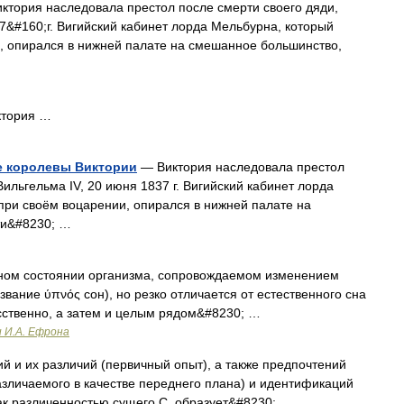
ктория наследовала престол после смерти своего дяди,
37&#160;г. Вигийский кабинет лорда Мельбурна, который
, опирался в нижней палате на смешанное большинство,
ктория …
е королевы Виктории
— Виктория наследовала престол
Вильгельма IV, 20 июня 1837 г. Вигийский кабинет лорда
при своём воцарении, опирался в нижней палате на
ти&#8230; …
ном состоянии организма, сопровождаемом изменением
звание ύπνός сон), но резко отличается от естественного сна
усственно, а затем и целым рядом&#8230; …
и И.А. Ефрона
 и их различий (первичный опыт), а также предпочтений
азличаемого в качестве переднего плана) и идентификаций
ак различенностью сущего С. образует&#8230; …