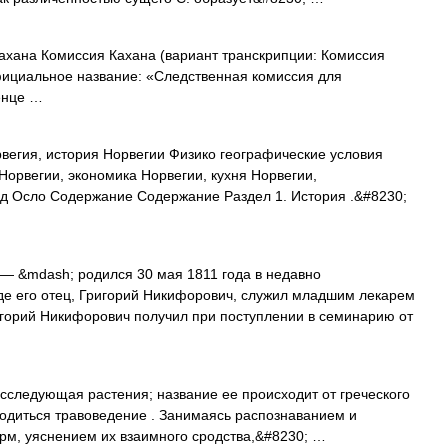
ахана Комиссия Кахана (вариант транскрипции: Комиссия
енце …
вегия, история Норвегии Физико географические условия
Норвегии, экономика Норвегии, кухня Норвегии,
од Осло Содержание Содержание Раздел 1. История .&#8230;
— &mdash; родился 30 мая 1811 года в недавно
де его отец, Григорий Никифорович, служил младшим лекарем
горий Никифорович получил при поступлении в семинарию от
сследующая растения; название ее происходит от греческого
водиться травоведение . Занимаясь распознаванием и
рм, уяснением их взаимного сродства,&#8230; …