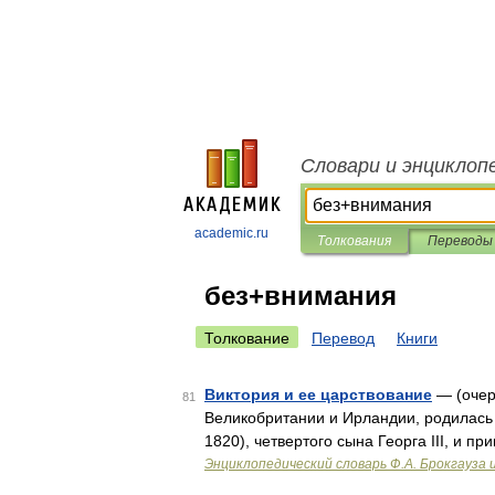
Словари и энциклоп
academic.ru
Толкования
Переводы
без+внимания
Толкование
Перевод
Книги
Виктория и ее царствование
— (очерк
81
Великобритании и Ирландии, родилась 2
1820), четвертого сына Георга III, и 
Энциклопедический словарь Ф.А. Брокгауза 