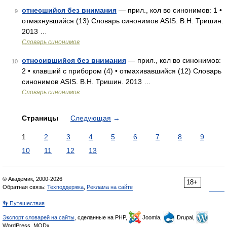
отнесшийся без внимания
— прил., кол во синонимов: 1 •
9
отмахнувшийся (13) Словарь синонимов ASIS. В.Н. Тришин.
2013 …
Словарь синонимов
относившийся без внимания
— прил., кол во синонимов:
10
2 • клавший с прибором (4) • отмахивавшийся (12) Словарь
синонимов ASIS. В.Н. Тришин. 2013 …
Словарь синонимов
Страницы
Следующая
→
1
2
3
4
5
6
7
8
9
10
11
12
13
© Академик, 2000-2026
18+
Обратная связь:
Техподдержка
,
Реклама на сайте
👣 Путешествия
Экспорт словарей на сайты
, сделанные на PHP,
Joomla,
Drupal,
WordPress, MODx.