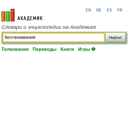
EN
DE
ES
FR
academic.ru
Словари и энциклопедии на Академике
Найти!
Толкования
Переводы
Книги
Игры ⚽