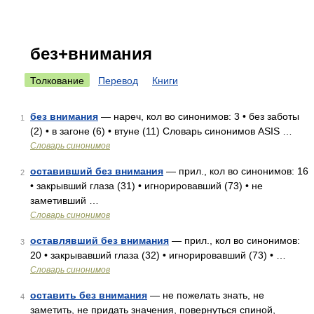
без+внимания
Толкование
Перевод
Книги
без внимания
— нареч, кол во синонимов: 3 • без заботы
1
(2) • в загоне (6) • втуне (11) Словарь синонимов ASIS …
Словарь синонимов
оставивший без внимания
— прил., кол во синонимов: 16
2
• закрывший глаза (31) • игнорировавший (73) • не
заметивший …
Словарь синонимов
оставлявший без внимания
— прил., кол во синонимов:
3
20 • закрывавший глаза (32) • игнорировавший (73) • …
Словарь синонимов
оставить без внимания
— не пожелать знать, не
4
заметить, не придать значения, повернуться спиной,