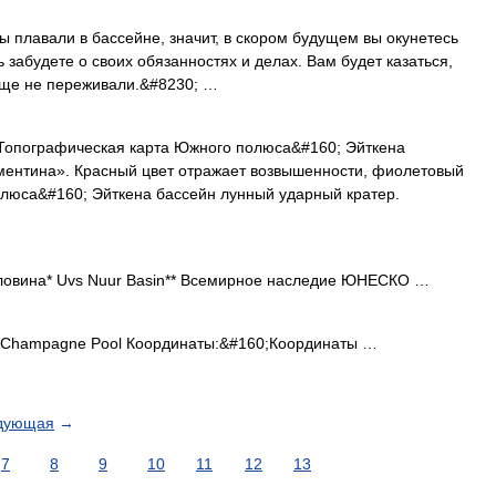
ы плавали в бассейне, значит, в скором будущем вы окунетесь
ь забудете о своих обязанностях и делах. Вам будет казаться,
 еще не переживали.&#8230; …
опографическая карта Южного полюса&#160; Эйткена
ментина». Красный цвет отражает возвышенности, фиолетовый
олюса&#160; Эйткена бассейн лунный ударный кратер.
ловина* Uvs Nuur Basin** Всемирное наследие ЮНЕСКО …
;Champagne Pool Координаты:&#160;Координаты …
дующая
→
7
8
9
10
11
12
13