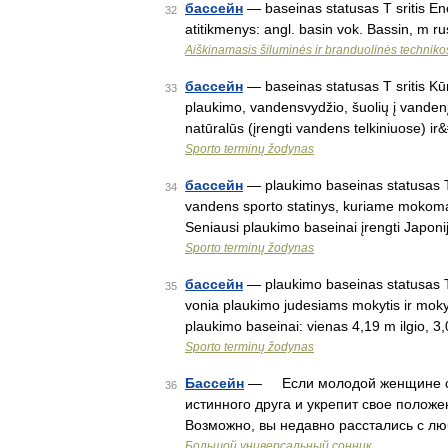
бассейн
— baseinas statusas T sritis Ener
32
atitikmenys: angl. basin vok. Bassin, m 
Aiškinamasis šiluminės ir branduolinės technik
бассейн
— baseinas statusas T sritis Kūn
33
plaukimo, vandensvydžio, šuolių į vandenį,
natūralūs (įrengti vandens telkiniuose) i
Sporto terminų žodynas
бассейн
— plaukimo baseinas statusas T s
34
vandens sporto statinys, kuriame mokomas
Seniausi plaukimo baseinai įrengti Japon
Sporto terminų žodynas
бассейн
— plaukimo baseinas statusas T 
35
vonia plaukimo judesiams mokytis ir mokyti
plaukimo baseinai: vienas 4,19 m ilgio,
Sporto terminų žodynas
Бассейн
— Если молодой женщине снит
36
истинного друга и укрепит свое полож
Возможно, вы недавно расстались с л
Большой универсальный сонник