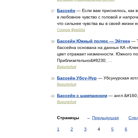
Бассейн
— Если вам приснилось, как в
37
в любовное чувство с головой и напроч
что сильнее чувства вы в своей жизни
Cонник Фрейда
Бассейн Южный полюс — Эйткен
— Т
38
бассейна основана на данных КА «Кле
цвет отражает низменности. Южного п
Приблизительно&#8230; …
Википедия
Бассейн Убсу-Нур
— Убсунурская кот
39
Википедия
Бассейн с шампанским
— англ.&#160
40
Википедия
Страницы
←
Предыдущая
Сле
1
2
3
4
5
6