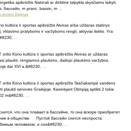
getika apibrėžtis Natūrali ar dirbtinė talpykla skysčiams laikyti.
rus. бассейн, m pranc. bassin, m …
os terminų žodynas
o kultūra ir sportas apibrėžtis Atviras arba uždaras statinys
 irklavimo pratyboms ir varžyboms rengti, aktyviai ilsėtis. Yra
r&#8230; …
ritis Kūno kultūra ir sportas apibrėžtis Atviras ar uždaras
i plaukti, rengiamos plaukimo, dailiojo plaukimo varžybos.
ijoje dar XVI a.&#8230; …
sritis Kūno kultūra ir sportas apibrėžtis Stačiakampė vandens
 plaukti senovės Graikijoje. Kasinėjant Olimpiją aptikti 2 tokie
 3,02 m&#8230; …
ся, что она плавает в бассейне, то она вскоре приобретет
ение в обществе. Пустой бассейн снится неспроста.
юбимым человеком, и сон&#8230; …