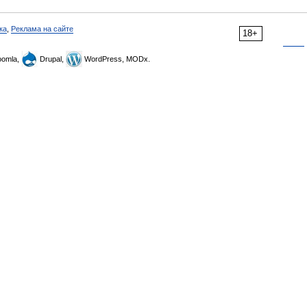
ка
,
Реклама на сайте
18+
omla,
Drupal,
WordPress, MODx.