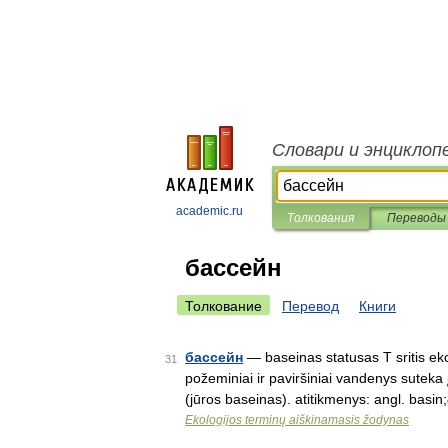
Словари и энциклоп
academic.ru
Толкования
Переводы
бассейн
Толкование
Перевод
Книги
бассейн
— baseinas statusas T sritis ekol
31
požeminiai ir paviršiniai vandenys suteka
(jūros baseinas). atitikmenys: angl. basi
Ekologijos terminų aiškinamasis žodynas