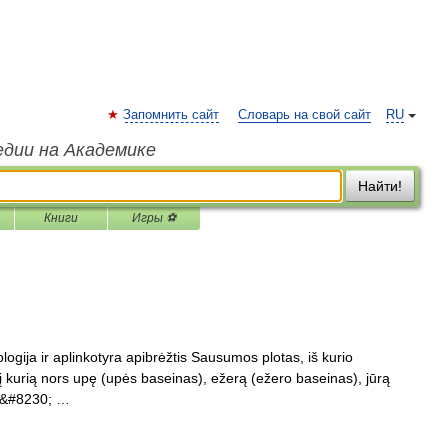
Запомнить сайт
Словарь на свой сайт
RU
едии на Академике
Найти!
Книги
Игры ⚽
ogija ir aplinkotyra apibrėžtis Sausumos plotas, iš kurio
 į kurią nors upę (upės baseinas), ežerą (ežero baseinas), jūrą
n;&#8230; …