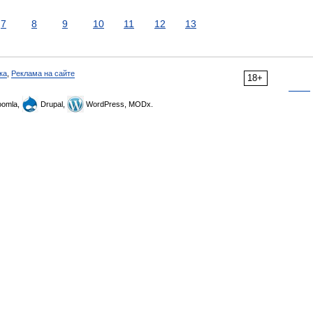
7
8
9
10
11
12
13
ка
,
Реклама на сайте
18+
omla,
Drupal,
WordPress, MODx.