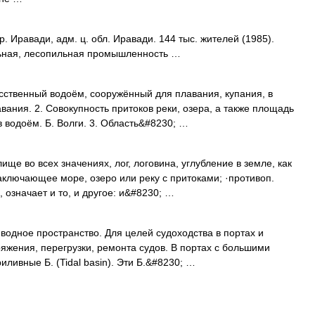
. Иравади, адм. ц. обл. Иравади. 144 тыс. жителей (1985).
льная, лесопильная промышленность …
сственный водоём, сооружённый для плавания, купания, в
вания. 2. Совокупность притоков реки, озера, а также площадь
 водоём. Б. Волги. 3. Область&#8230; …
ще во всех значениях, лог, логовина, углубление в земле, как
аключающее море, озеро или реку с притоками; ·противоп.
 означает и то, и другое: и&#8230; …
водное пространство. Для целей судоходства в портах и
ряжения, перегрузки, ремонта судов. В портах с большими
ливные Б. (Tidal basin). Эти Б.&#8230; …