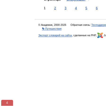
1
2
3
4
5
6
© Академик, 2000-2026
Обратная связь:
Техподдерж
👣 Путешествия
Экспорт словарей на сайты
, сделанные на PHP,
Jo
3