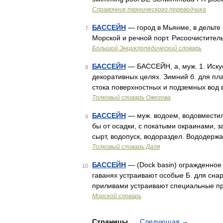
Справочник технического переводчика
БАССЕЙН
— город в Мьянме, в дельте р
7
Морской и речной порт. Рисоочистите
Большой Энциклопедический словарь
БАССЕЙН
— БАССЕЙН, а, муж. 1. Иску
8
декоративных целях. Зимний б. для пла
стока поверхностных и подземных вод в
Толковый словарь Ожегова
БАССЕЙН
— муж. водоем, водовместили
9
бы от осадки, с покатыми окраинами, з
сырт, водопуск, водораздел. Вододержа,
Толковый словарь Даля
БАССЕЙН
— (Dock basin) огражденное 
10
гаванях устраивают особые Б. для сна
приливами устраивают специальные при
Морской словарь
Страницы
Следующая
→