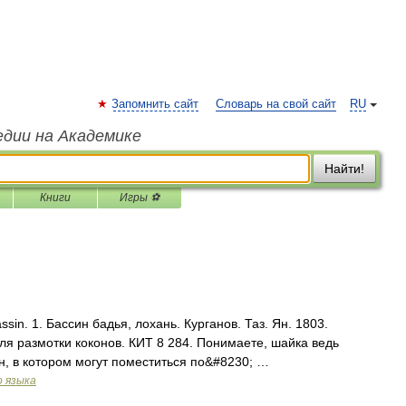
Запомнить сайт
Словарь на свой сайт
RU
едии на Академике
Найти!
Книги
Игры ⚽
ssin. 1. Бассин бадья, лохань. Курганов. Таз. Ян. 1803.
ля размотки коконов. КИТ 8 284. Понимаете, шайка ведь
н, в котором могут поместиться по&#8230; …
о языка