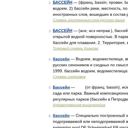
БАССЕЙН
— (франц. bassin, прован. bas
2
водоем. 2) бассейн реки, местность, п
иностранных слов, вошедших в состав 
Словарь иностранных слов русского языка
БАССЕЙН
— (асе; асэ неправ.), бассей
3
открытой водной поверхностью. В парк
бассейн для плавания. 2. Территория
Толковый словарь Ушакова
бассейн
— Водоем, водоместилище, вм
4
русских синонимов и сходных по смыслу
1999. бассейн водоем, водоместилище
Словарь синонимов
Бассейн
— (от франц. bassin), искус
5
сада или парка. Важный композиционны
регулярных парков (бассейн в Петрод
Художественная энциклопедия
бассейн
— Специально построенный за
6
подогреваемой или неподогреваемой во
swimming pool DE Schwimmbad FR pisc