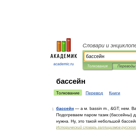
Словари и энциклоп
academic.ru
Толкования
Переводы
бассейн
Толкование
Перевод
Книги
бассейн
— а м. bassin m., &GT; нем. Ba
1
Подогреваем паром тазик (бассейны) д
нужна. Ну, это такой небольшой бассей
Исторический словарь галлицизмов русског