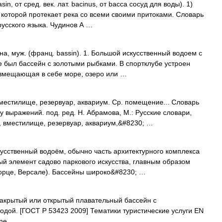
in, от сред. век. лат. bacinus, от bacca сосуд для воды). 1)
о которой протекает река со всеми своими притоками. Словарь
русского языка. Чудинов А …
на, муж. (франц. bassin). 1. Большой искусственный водоем с
е был бассейн с золотыми рыбками. В спортклубе устроен
, вмещающая в себе море, озеро или …
естилище, резервуар, аквариум. Ср. помещение... Словарь
 выражений. под. ред. Н. Абрамова, М.: Русские словари,
, вместилище, резервуар, аквариум,&#8230; …
ственный водоём, обычно часть архитектурного комплекса
й элемент садово паркового искусства, главным образом
ворце, Версале). Бассейны широко&#8230; …
крытый или открытый плавательный бассейн с
дой. [ГОСТ Р 53423 2009] Тематики туристические услуги EN
ine …