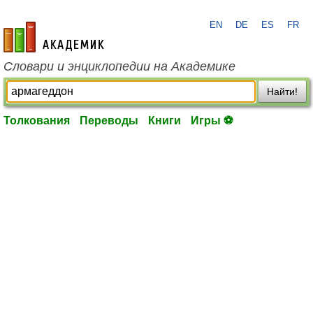
EN
DE
ES
FR
academic.ru
Словари и энциклопедии на Академике
Найти!
Толкования
Переводы
Книги
Игры ⚽