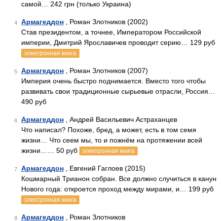
самой… 242 грн (только Украина)
Армагеддон
, Роман Злотников (2002)
4
Став президентом, а точнее, Императором Российской
империи, Дмитрий Ярославичев проводит серию… 129 руб
электронная книга
Армагеддон
, Роман Злотников (2007)
5
Империя очень быстро поднимается. Вместо того чтобы
развивать свои традиционные сырьевые отрасли, Россия…
490 руб
Армагеддон
, Андрей Васильевич Астраханцев
6
Что написал? Похоже, бред, а может, есть в том семя
жизни… Что сеем мы, то и пожнём на протяжении всей
жизни…… 50 руб
электронная книга
Армагеддон
, Евгений Гаглоев (2015)
7
Кошмарный Трианон собран. Все должно случиться в канун
Нового года: откроется проход между мирами, и… 199 руб
электронная книга
Армагеддон
, Роман Злотников
8