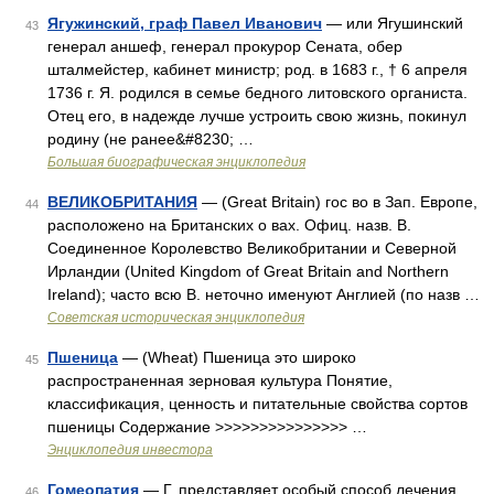
Ягужинский, граф Павел Иванович
— или Ягушинский
43
генерал аншеф, генерал прокурор Сената, обер
шталмейстер, кабинет министр; род. в 1683 г., † 6 апреля
1736 г. Я. родился в семье бедного литовского органиста.
Отец его, в надежде лучше устроить свою жизнь, покинул
родину (не ранее&#8230; …
Большая биографическая энциклопедия
ВЕЛИКОБРИТАНИЯ
— (Great Britain) гос во в Зап. Европе,
44
расположено на Британских о вах. Офиц. назв. В.
Соединенное Королевство Великобритании и Северной
Ирландии (United Kingdom of Great Britain and Northern
Ireland); часто всю В. неточно именуют Англией (по назв …
Советская историческая энциклопедия
Пшеница
— (Wheat) Пшеница это широко
45
распространенная зерновая культура Понятие,
классификация, ценность и питательные свойства сортов
пшеницы Содержание >>>>>>>>>>>>>>> …
Энциклопедия инвестора
Гомеопатия
— Г. представляет особый способ лечения,
46