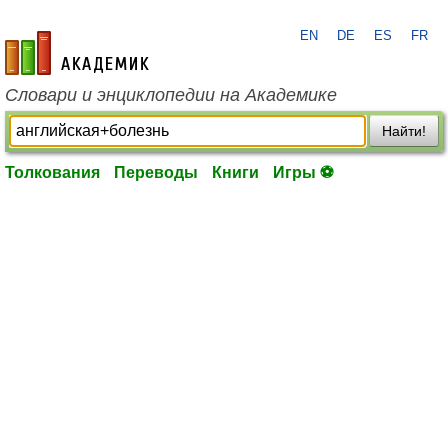
EN
DE
ES
FR
academic.ru
Словари и энциклопедии на Академике
Найти!
Толкования
Переводы
Книги
Игры ⚽