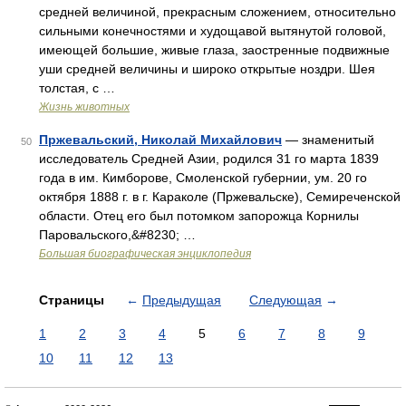
средней величиной, прекрасным сложением, относительно
сильными конечностями и худощавой вытянутой головой,
имеющей большие, живые глаза, заостренные подвижные
уши средней величины и широко открытые ноздри. Шея
толстая, с …
Жизнь животных
Пржевальский, Николай Михайлович
— знаменитый
50
исследователь Средней Азии, родился 31 го марта 1839
года в им. Кимборове, Смоленской губернии, ум. 20 го
октября 1888 г. в г. Караколе (Пржевальске), Семиреченской
области. Отец его был потомком запорожца Корнилы
Паровальского,&#8230; …
Большая биографическая энциклопедия
Страницы
←
Предыдущая
Следующая
→
1
2
3
4
5
6
7
8
9
10
11
12
13