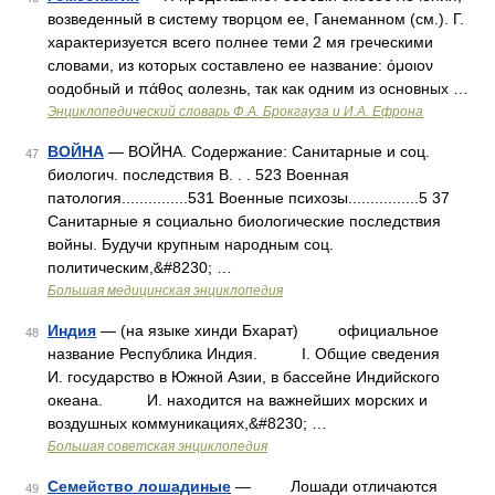
возведенный в систему творцом ее, Ганеманном (см.). Г.
характеризуется всего полнее теми 2 мя греческими
словами, из которых составлено ее название: όμοιον
οодобный и πάθος αолезнь, так как одним из основных …
Энциклопедический словарь Ф.А. Брокгауза и И.А. Ефрона
ВОЙНА
— ВОЙНА. Содержание: Санитарные и соц.
47
биологич. последствия В. . . 523 Военная
патология...............531 Военные психозы................5 37
Санитарные я социально биологические последствия
войны. Будучи крупным народным соц.
политическим,&#8230; …
Большая медицинская энциклопедия
Индия
— (на языке хинди Бхарат) официальное
48
название Республика Индия. I. Общие сведения
И. государство в Южной Азии, в бассейне Индийского
океана. И. находится на важнейших морских и
воздушных коммуникациях,&#8230; …
Большая советская энциклопедия
Семейство лошадиные
— Лошади отличаются
49