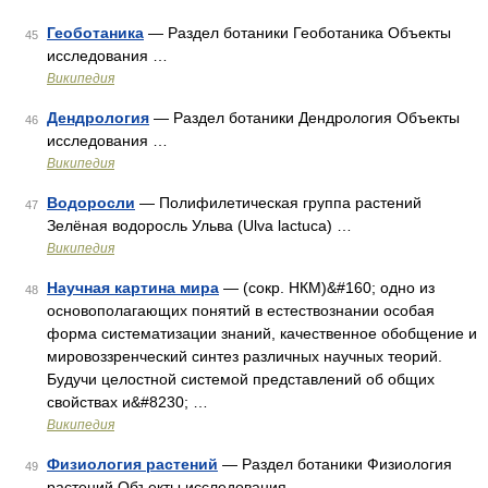
Геоботаника
— Раздел ботаники Геоботаника Объекты
45
исследования …
Википедия
Дендрология
— Раздел ботаники Дендрология Объекты
46
исследования …
Википедия
Водоросли
— Полифилетическая группа растений
47
Зелёная водоросль Ульва (Ulva lactuca) …
Википедия
Научная картина мира
— (сокр. НКМ)&#160; одно из
48
основополагающих понятий в естествознании особая
форма систематизации знаний, качественное обобщение и
мировоззренческий синтез различных научных теорий.
Будучи целостной системой представлений об общих
свойствах и&#8230; …
Википедия
Физиология растений
— Раздел ботаники Физиология
49
растений Объекты исследования …