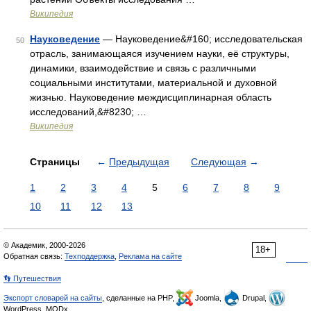
Википедия
Науковедение
— Науковедение&#160; исследовательская
50
отрасль, занимающаяся изучением науки, её структуры,
динамики, взаимодействие и связь с различными
социальными институтами, материальной и духовной
жизнью. Науковедение междисциплинарная область
исследований,&#8230; …
Википедия
Страницы
←
Предыдущая
Следующая
→
1
2
3
4
5
6
7
8
9
10
11
12
13
© Академик, 2000-2026
18+
Обратная связь:
Техподдержка
,
Реклама на сайте
👣 Путешествия
Экспорт словарей на сайты
, сделанные на PHP,
Joomla,
Drupal,
WordPress, MODx.