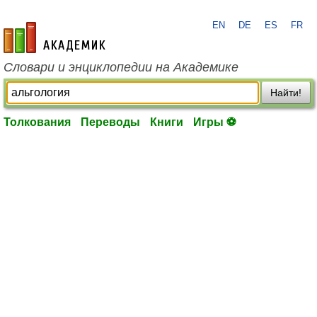
EN
DE
ES
FR
academic.ru
Словари и энциклопедии на Академике
Найти!
Толкования
Переводы
Книги
Игры ⚽