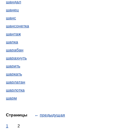
шандал
шанец
шанс
шансонетка
шантаж
шапка
шарабан
шарахнуть
шарить
шаркать
шарлатан
шарлотка
шарм
Страницы
←
предыдущая
1
2