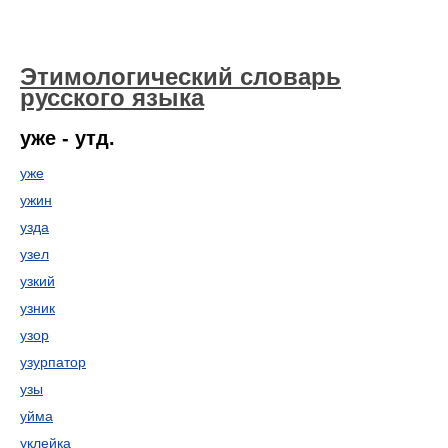
Этимологический словарь
русского языка
уже - утд.
уже
ужин
узда
узел
узкий
узник
узор
узурпатор
узы
уйма
уклейка