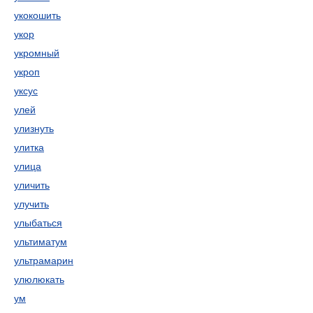
укокошить
укор
укромный
укроп
уксус
улей
улизнуть
улитка
улица
уличить
улучить
улыбаться
ультиматум
ультрамарин
улюлюкать
ум