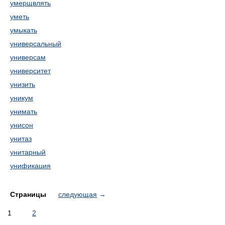
умерщвлять
уметь
умыкать
универсальный
универсам
университет
унизить
уникум
унимать
унисон
унитаз
унитарный
унификация
Страницы
следующая
→
1
2