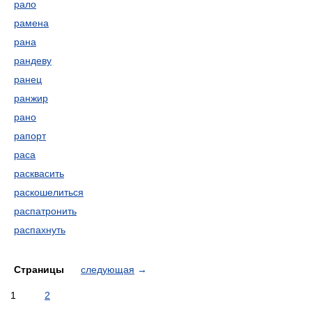
рало
рамена
рана
рандеву
ранец
ранжир
рано
рапорт
раса
расквасить
раскошелиться
распатронить
распахнуть
Страницы
следующая
→
1
2