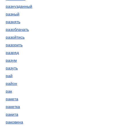
разнузданный
разный
разнять
разоблачать
разойтись
разорить
разряд
разум
разуть
рай
район
рак
ракета
ракетка
ракита
раковина