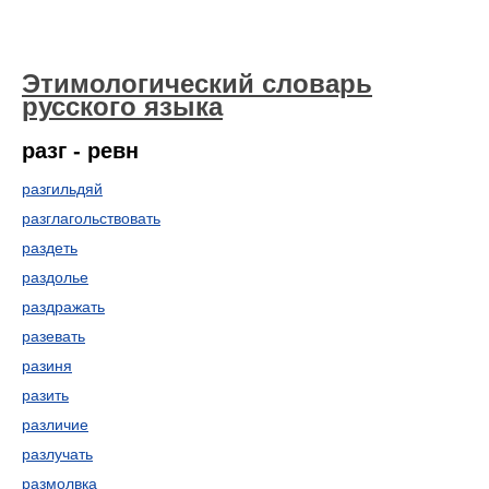
Этимологический словарь
русского языка
разг - ревн
разгильдяй
разглагольствовать
раздеть
раздолье
раздражать
разевать
разиня
разить
различие
разлучать
размолвка