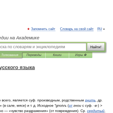
Запомнить сайт
Словарь на свой сайт
RU
едии на Академике
Найти!
Толкования
Переводы
Книги
Игры ⚽
усского языка
е
всего
,
является
суф
.
производным
,
родственным
гнить
,
др
.
» (
в
сале
,
мясе
)
и
т
.
д
.
Исходное
*
gnoivъ
(
от
гнои
с
суф
.
-
в
-
) >
но
— «
чувство
раздражения
» (
от
повреждения
).
Ср
.
сердитый
,