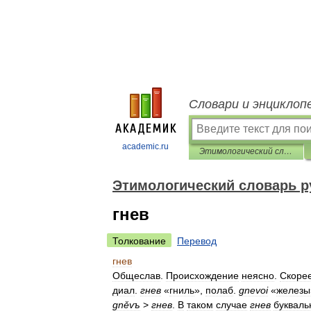
Словари и энциклоп
academic.ru
Этимологический словарь русского языка
Этимологический словарь р
гнев
Толкование
Перевод
гнев
Общеслав
.
Происхождение
неясно
.
Скоре
диал
.
гнев
«
гниль
»,
полаб
.
gnevoi
«
железы
gněvъ
>
гнев
.
В
таком
случае
гнев
букваль