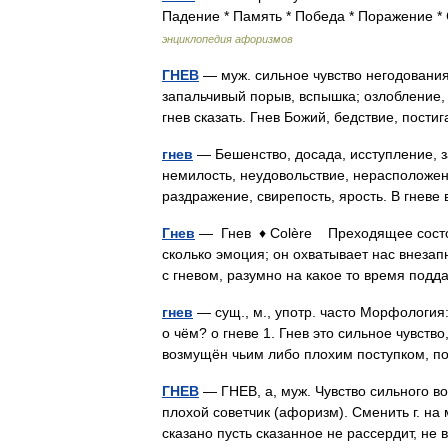
Падение * Память * Победа * Поражение * 
энциклопедия афоризмов
ГНЕВ
— муж. сильное чувство негодования:
запальчивый порыв, вспышка; озлобление, 
гнев сказать. Гнев Божий, бедствие, пос
гнев
— Бешенство, досада, исступление, за
немилость, неудовольствие, нерасположени
раздражение, свирепость, ярость. В гневе
Гнев
— Гнев ♦ Colère Преходящее состоян
сколько эмоция; он охватывает нас внезап
с гневом, разумно на какое то время по
гнев
— сущ., м., употр. часто Морфология: 
о чём? о гневе 1. Гнев это сильное чувство
возмущён чьим либо плохим поступком,
ГНЕВ
— ГНЕВ, а, муж. Чувство сильного во
плохой советчик (афоризм). Сменить г. на м
сказано пусть сказанное не рассердит, н