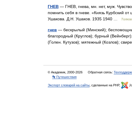
ГНЕВ
— ГНЕВ, гнева, мн. нет, муж. Чувств
помнить себя в гневе. «Князь Курбский от 
Ушакова. Д.Н. Ушаков. 1935 1940 …
Толков
гнев
— бескрылый (Минский); беспомощный
благородный (Круглов); бурный (Вейнберг)
(Голен. Кутузов); мятежный (Козлов); св
© Академик, 2000-2026
Обратная связь:
Техподдерж
👣 Путешествия
Экспорт словарей на сайты
, сделанные на PHP,
Jo