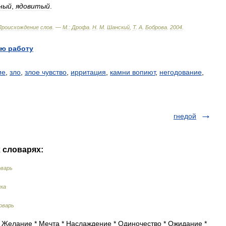
ный
,
ядовитый
.
Происхождение
слов
. —
М
.
:
Дрофа
.
Н
.
М
.
Шанский
,
Т
.
А
.
Боброва
.
2004
.
ю работу
ие
,
зло
,
злое чувство
,
ирритация
,
камни вопиют
,
негодование
,
гнедой
х словарях:
оварь
ыка
оварь
 Желание * Мечта * Наслаждение * Одиночество * Ожидание *