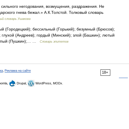
о сильного негодования, возмущения, раздражения. Не
царского гнева бежал.» А.К.Толстой. Толковый словарь
ый словарь Ушакова
 (Городецкий); бессильный (Горький); безумный (Брюсов);
; глухой (Андреев); гордый (Минский); злой (Башкин); лютый
ирепый (Пушкин);… …
Словарь эпитетов
ка
,
Реклама на сайте
18+
omla,
Drupal,
WordPress, MODx.