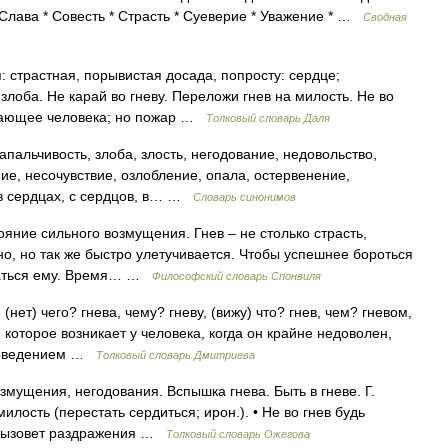
Слава * Совесть * Страсть * Суеверие * Уважение * …
Сводная
 страстная, порывистая досада, попросту: сердце;
злоба. Не карай во гневу. Переложи гнев на милость. Не во
тигающее человека; но пожар …
Толковый словарь Даля
пальчивость, злоба, злость, негодование, недовольство,
е, несочувствие, озлобление, опала, остервенение,
 в сердцах, с сердцов, в… …
Словарь синонимов
ие сильного возмущения. Гнев – не столько страсть,
но, но так же быстро улетучивается. Чтобы успешнее бороться
ддаться ему. Время… …
Философский словарь Спонвиля
(нет) чего? гнева, чему? гневу, (вижу) что? гнев, чем? гневом,
, которое возникает у человека, когда он крайне недоволен,
 поведением …
Толковый словарь Дмитриева
змущения, негодования. Вспышка гнева. Быть в гневе. Г.
илость (перестать сердиться; ирон.). • Не во гнев будь
е вызовет раздражения …
Толковый словарь Ожегова