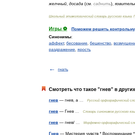
желчный
,
досада
(
см
.
саднить
),
язвитель
Школьный
этимологический
словарь
русского
языка
.
Игры ⚽
Поможем решить контрольну
Синонимы
:
аффект
,
бесование
,
бешенство
,
возмущен
раздражение
,
ярость
гнать
Смотреть что такое "гнев" в други
гнев
— гнев, а …
Русский орфографический сл
гнев
— Гнев …
Словарь синонимов русского яз
гнев
— гнев/ …
Морфемно-орфографический сл
Гнев
— Мистерия чувств * Воспоминание *