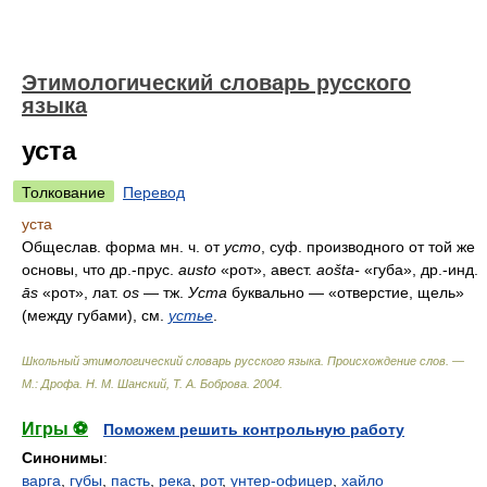
Этимологический словарь русского
языка
уста
Толкование
Перевод
уста
Общеслав. форма мн. ч. от
усто
, суф. производного от той же
основы, что др.-прус.
austo
«рот», авест.
aošta-
«губа», др.-инд.
ās
«рот», лат.
os
— тж.
Уста
буквально — «отверстие, щель»
(между губами), см.
устье
.
Школьный этимологический словарь русского языка. Происхождение слов. —
М.: Дрофа
.
Н. М. Шанский, Т. А. Боброва
.
2004
.
Игры ⚽
Поможем решить контрольную работу
Синонимы
:
варга
,
губы
,
пасть
,
река
,
рот
,
унтер-офицер
,
хайло