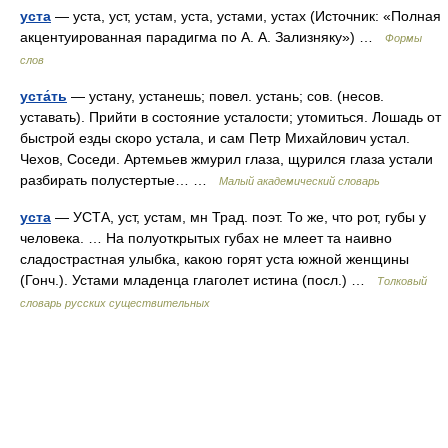
уста
— уста, уст, устам, уста, устами, устах (Источник: «Полная
акцентуированная парадигма по А. А. Зализняку») …
Формы
слов
уста́ть
— устану, устанешь; повел. устань; сов. (несов.
уставать). Прийти в состояние усталости; утомиться. Лошадь от
быстрой езды скоро устала, и сам Петр Михайлович устал.
Чехов, Соседи. Артемьев жмурил глаза, щурился глаза устали
разбирать полустертые… …
Малый академический словарь
уста
— УСТА, уст, устам, мн Трад. поэт. То же, что рот, губы у
человека. … На полуоткрытых губах не млеет та наивно
сладострастная улыбка, какою горят уста южной женщины
(Гонч.). Устами младенца глаголет истина (посл.) …
Толковый
словарь русских существительных