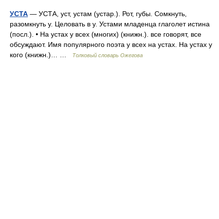
УСТА
— УСТА, уст, устам (устар.). Рот, губы. Сомкнуть,
разомкнуть у. Целовать в у. Устами младенца глаголет истина
(посл.). • На устах у всех (многих) (книжн.). все говорят, все
обсуждают. Имя популярного поэта у всех на устах. На устах у
кого (книжн.)… …
Толковый словарь Ожегова