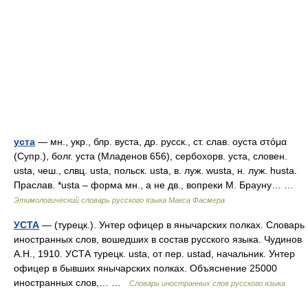
уста
— мн., укр., блр. вуста, др. русск., ст. слав. оуста στόμα
(Супр.), болг. уста (Младенов 656), сербохорв. уста, словен.
usta, чеш., слвц. usta, польск. usta, в. луж. wusta, н. луж. husta.
Праслав. *ustа – форма мн., а не дв., вопреки М. Брауну… …
Этимологический словарь русского языка Макса Фасмера
УСТА
— (турецк.). Унтер офицер в янычарских полках. Словарь
иностранных слов, вошедших в состав русского языка. Чудинов
А.Н., 1910. УСТА турецк. usta, от пер. ustad, начальник. Унтер
офицер в бывших янычарских полках. Объяснение 25000
иностранных слов,… …
Словарь иностранных слов русского языка