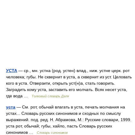
УСТА
— ср., мн. устна (род. устен) влад., ниж. устне церк. рот
человека; губы. Не сквернит в уста, а сквернит из уст. Целовать
кого в уста. Отверзити, открыть уст(н)а, стать говорить.
Заградить кому уста, заставить его молчать. Всяк несет уста,
где вода …
Толковый словарь Даля
уста
— См. рот, обычай влагать в уста, печать молчания на
устах... Словарь русских синонимов и сходных по смыслу
выражений. под. ред. Н. Абрамова, М.: Русские словари, 1999.
уста рот, обычай; губы, хайло, пасть Словарь русских
синонимов …
Словарь синонимов