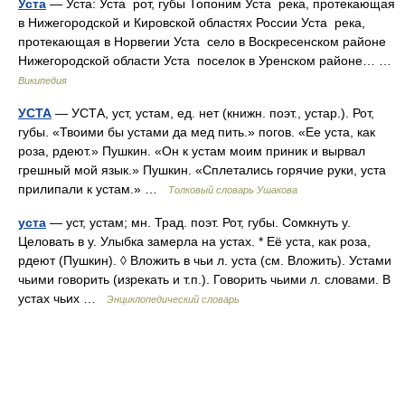
Уста
— Уста: Уста рот, губы Топоним Уста река, протекающая
в Нижегородской и Кировской областях России Уста река,
протекающая в Норвегии Уста село в Воскресенском районе
Нижегородской области Уста поселок в Уренском районе… …
Википедия
УСТА
— УСТА, уст, устам, ед. нет (книжн. поэт., устар.). Рот,
губы. «Твоими бы устами да мед пить.» погов. «Ее уста, как
роза, рдеют.» Пушкин. «Он к устам моим приник и вырвал
грешный мой язык.» Пушкин. «Сплетались горячие руки, уста
прилипали к устам.» …
Толковый словарь Ушакова
уста
— уст, устам; мн. Трад. поэт. Рот, губы. Сомкнуть у.
Целовать в у. Улыбка замерла на устах. * Её уста, как роза,
рдеют (Пушкин). ◊ Вложить в чьи л. уста (см. Вложить). Устами
чьими говорить (изрекать и т.п.). Говорить чьими л. словами. В
устах чьих …
Энциклопедический словарь