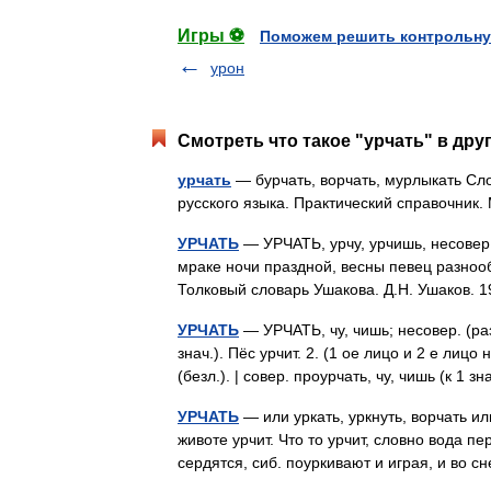
Игры ⚽
Поможем решить контрольну
урон
Смотреть что такое "урчать" в дру
урчать
— бурчать, ворчать, мурлыкать Сл
русского языка. Практический справочник.
УРЧАТЬ
— УРЧАТЬ, урчу, урчишь, несовер. 
мраке ночи праздной, весны певец разнообр
Толковый словарь Ушакова. Д.Н. Ушаков.
УРЧАТЬ
— УРЧАТЬ, чу, чишь; несовер. (раз
знач.). Пёс урчит. 2. (1 ое лицо и 2 е лицо 
(безл.). | совер. проурчать, чу, чишь (к 1 
УРЧАТЬ
— или уркать, уркнуть, ворчать или
животе урчит. Что то урчит, словно вода пе
сердятся, сиб. поуркивают и играя, и во с