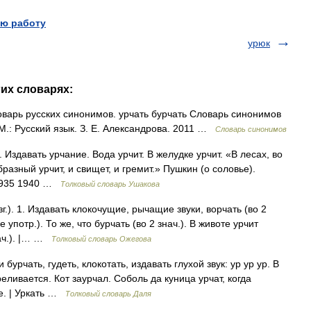
ю работу
урюк
гих словарях:
оварь русских синонимов. урчать бурчать Словарь синонимов
 М.: Русский язык. З. Е. Александрова. 2011 …
Словарь синонимов
Издавать урчание. Вода урчит. В желудке урчит. «В лесах, во
азный урчит, и свищет, и гремит.» Пушкин (о соловье).
 1935 1940 …
Толковый словарь Ушакова
г.). 1. Издавать клокочущие, рычащие звуки, ворчать (во 2
не употр.). То же, что бурчать (во 2 знач.). В животе урчит
знач.). |… …
Толковый словарь Ожегова
 бурчать, гудеть, клокотать, издавать глухой звук: ур ур ур. В
реливается. Кот заурчал. Соболь да куница урчат, когда
не. | Уркать …
Толковый словарь Даля