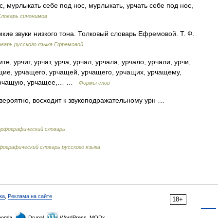
, мурлыкать себе под нос, мурлыкать, урчать себе под нос,
Словарь синонимов
кие звуки низкого тона. Толковый словарь Ефремовой. Т. Ф.
варь русского языка Ефремовой
те, урчит, урчат, урча, урчал, урчала, урчало, урчали, урчи,
щие, урчащего, урчащей, урчащего, урчащих, урчащему,
 урчащую, урчащее,… …
Формы слов
вероятно, восходит к звукоподражательному урн …
орфографический словарь
ографический словарь русского языка
ка
,
Реклама на сайте
18+
omla,
Drupal,
WordPress, MODx.