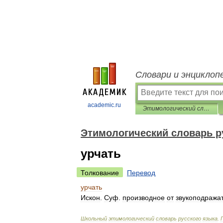
Словари и энциклоп
academic.ru
Этимологический словарь русского языка
Этимологический словарь р
урчать
Толкование
Перевод
урчать
Искон
.
Суф
.
производное
от
звукоподражат
Школьный
этимологический
словарь
русского
языка
.