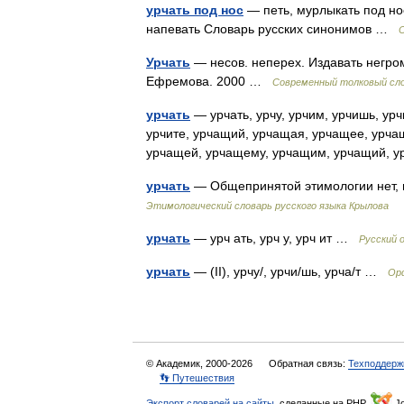
урчать под нос
— петь, мурлыкать под нос
напевать Словарь русских синонимов …
Урчать
— несов. неперех. Издавать негром
Ефремова. 2000 …
Современный толковый сло
урчать
— урчать, урчу, урчим, урчишь, урчи
урчите, урчащий, урчащая, урчащее, урча
урчащей, урчащему, урчащим, урчащий,
урчать
— Общепринятой этимологии нет, 
Этимологический словарь русского языка Крылова
урчать
— урч ать, урч у, урч ит …
Русский 
урчать
— (II), урчу/, урчи/шь, урча/т …
Орф
© Академик, 2000-2026
Обратная связь:
Техподдерж
👣 Путешествия
Экспорт словарей на сайты
, сделанные на PHP,
Jo