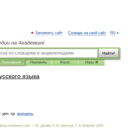
Запомнить сайт
Словарь на свой сайт
RU
едии на Академике
Найти!
Толкования
Переводы
Книги
Игры ⚽
усского языка
.
урч
,
ср
.
ворчать
.
Происхождение
слов
. —
М
.
:
Дрофа
.
Н
.
М
.
Шанский
,
Т
.
А
.
Боброва
.
2004
.