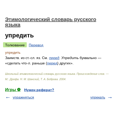
Этимологический словарь русского
языка
упредить
Толкование
Перевод
упредить
Заимств. из ст.-сл. яз. См.
перед
.
Упредить
буквально —
«сделать что-л. раньше (
перед
) других».
Школьный этимологический словарь русского языка. Происхождение слов. —
М.: Дрофа
.
Н. М. Шанский, Т. А. Боброва
.
2004
.
Игры ⚽
Нужен реферат?
упражняться
упрекать