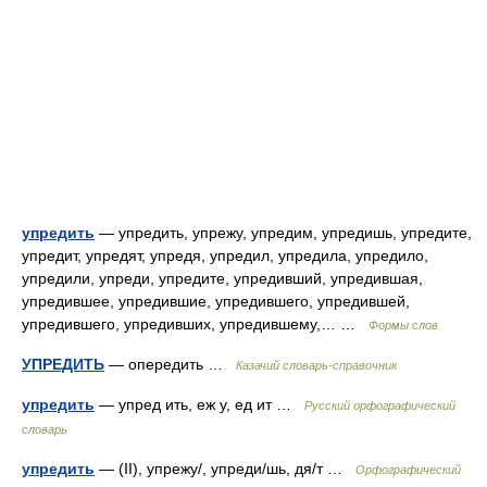
упредить
— упредить, упрежу, упредим, упредишь, упредите,
упредит, упредят, упредя, упредил, упредила, упредило,
упредили, упреди, упредите, упредивший, упредившая,
упредившее, упредившие, упредившего, упредившей,
упредившего, упредивших, упредившему,… …
Формы слов
УПРЕДИТЬ
— опередить …
Казачий словарь-справочник
упредить
— упред ить, еж у, ед ит …
Русский орфографический
словарь
упредить
— (II), упрежу/, упреди/шь, дя/т …
Орфографический