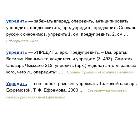
упредить
— забежать вперед, опередить, антиципировать,
упередить, предвосхитить, предупредить, предварить Словарь
русских синонимов. упредить 1. см. предупредить. 2. см …
Словарь синонимов
упредить
— УПРЕДИТЬ, арх. Предупредить. – Вы, браты,
Василья Иваныча то дождитесь и упредите (3. 493). Самотик
Словарь Чмыхало 219: упредить (арх.) «сделать что л. раньше
кого, чего л., опередить» …
Словарь трилогии «Государева вотчина»
Упредить
— сов. перех. разг. см. упреждать Толковый словарь
Ефремовой. Т. Ф. Ефремова. 2000 …
Современный толковый
словарь русского языка Ефремовой