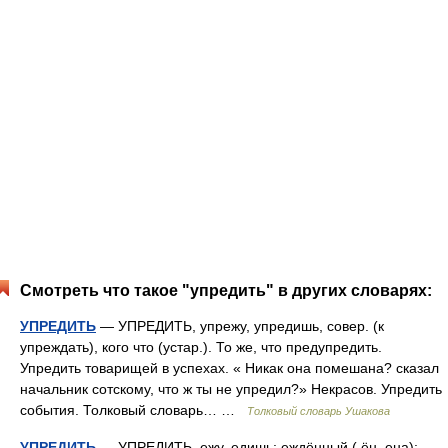
Смотреть что такое "упредить" в других словарях:
УПРЕДИТЬ
— УПРЕДИТЬ, упрежу, упредишь, совер. (к
упреждать), кого что (устар.). То же, что предупредить.
Упредить товарищей в успехах. « Никак она помешана? сказал
начальник сотскому, что ж ты не упредил?» Некрасов. Упредить
события. Толковый словарь… …
Толковый словарь Ушакова
УПРЕДИТЬ
— УПРЕДИТЬ, ежу, едишь; еждённый ( ён, ена);