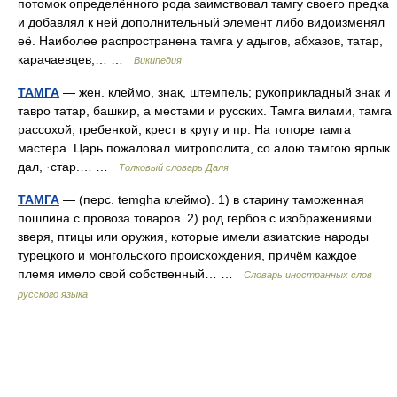
потомок определённого рода заимствовал тамгу своего предка
и добавлял к ней дополнительный элемент либо видоизменял
её. Наиболее распространена тамга у адыгов, абхазов, татар,
карачаевцев,… …
Википедия
ТАМГА
— жен. клеймо, знак, штемпель; рукоприкладный знак и
тавро татар, башкир, а местами и русских. Тамга вилами, тамга
рассохой, гребенкой, крест в кругу и пр. На топоре тамга
мастера. Царь пожаловал митрополита, со алою тамгою ярлык
дал, ·стар.… …
Толковый словарь Даля
ТАМГА
— (перс. temgha клеймо). 1) в старину таможенная
пошлина с провоза товаров. 2) род гербов с изображениями
зверя, птицы или оружия, которые имели азиатские народы
турецкого и монгольского происхождения, причём каждое
племя имело свой собственный… …
Словарь иностранных слов
русского языка