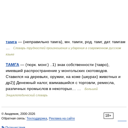
тамга
— (неправильно тамга), мн. тамги, род. тамг, дат. тамгам
…
Словарь трудностей произношения и ударения в современном русском
языке
ТАМГА
— (тюрк. монг.) ..1) знак собственности (тавро),
имевший распространение у монгольских скотоводов.
Ставился на деревьях, оружии, на коже (шкурах) животных и
др2)] Денежный налог, взимавшийся с торговли, ремесла,
различных промыслов в некоторых… …
Большой
Энциклопедический словарь
© Академик, 2000-2026
18+
Обратная связь:
Техподдержка
,
Реклама на сайте
👣 Путешествия