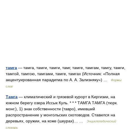
тамга
— тамга, тамги, тамги, тамг, тамге, тамгам, тамгу, тамги,
тамгой, тамгою, тамгами, тамге, тамгах (Источник: «Полная
акцентуированная парадигма по А. А. Зализняку») …
Формы
слов
Тамга
— климатический и грязевой курорт в Киргизии, на
южном берегу озера Иссык Куль. * * * ТАМГА ТАМГА (тюрк.
монг.), 1) знак собственности (тавро), имевший
распространение у монгольских скотоводов. Ставился на
деревьях, оружии, на коже (шкурах)… …
Энциклопедический
словарь