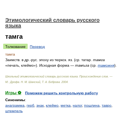
Этимологический словарь русского
языка
тамга
Толкование
Перевод
тамга
Заимств. в др.-рус. эпоху из тюркск. яз. (ср. татар.
тамга
«печать, клеймо»). Исходная форма —
тамъга
(ср.
таможня
).
Школьный этимологический словарь русского языка. Происхождение слов. —
М.: Дрофа
.
Н. М. Шанский, Т. А. Боброва
.
2004
.
Игры ⚽
Поможем решить контрольную работу
Синонимы
:
анаграмма
,
герб
,
знак
,
клеймо
,
метка
,
налог
,
пошлина
,
тавро
,
штемпель