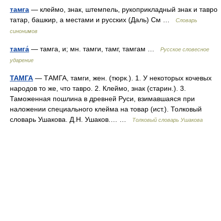
тамга
— клеймо, знак, штемпель, рукоприкладный знак и тавро
татар, башкир, а местами и русских (Даль) См …
Словарь
синонимов
тамга́
— тамга, и; мн. тамги, тамг, тамгам …
Русское словесное
ударение
ТАМГА
— ТАМГА, тамги, жен. (тюрк.). 1. У некоторых кочевых
народов то же, что тавро. 2. Клеймо, знак (старин.). 3.
Таможенная пошлина в древней Руси, взимавшаяся при
наложении специального клейма на товар (ист.). Толковый
словарь Ушакова. Д.Н. Ушаков.… …
Толковый словарь Ушакова