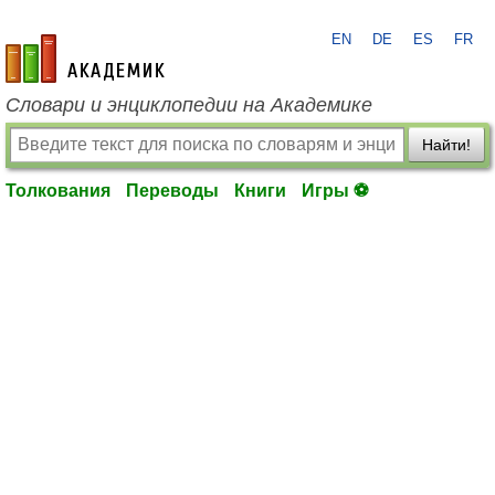
EN
DE
ES
FR
academic.ru
Словари и энциклопедии на Академике
Найти!
Толкования
Переводы
Книги
Игры ⚽