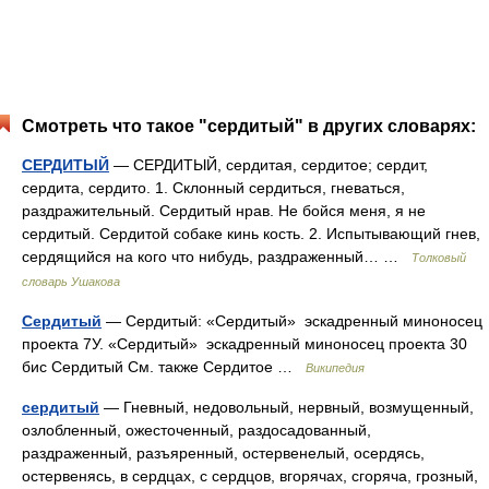
Смотреть что такое "сердитый" в других словарях:
СЕРДИТЫЙ
— СЕРДИТЫЙ, сердитая, сердитое; сердит,
сердита, сердито. 1. Склонный сердиться, гневаться,
раздражительный. Сердитый нрав. Не бойся меня, я не
сердитый. Сердитой собаке кинь кость. 2. Испытывающий гнев,
сердящийся на кого что нибудь, раздраженный… …
Толковый
словарь Ушакова
Сердитый
— Сердитый: «Сердитый» эскадренный миноносец
проекта 7У. «Сердитый» эскадренный миноносец проекта 30
бис Сердитый См. также Сердитое …
Википедия
сердитый
— Гневный, недовольный, нервный, возмущенный,
озлобленный, ожесточенный, раздосадованный,
раздраженный, разъяренный, остервенелый, осердясь,
остервенясь, в сердцах, с сердцов, вгорячах, сгоряча, грозный,