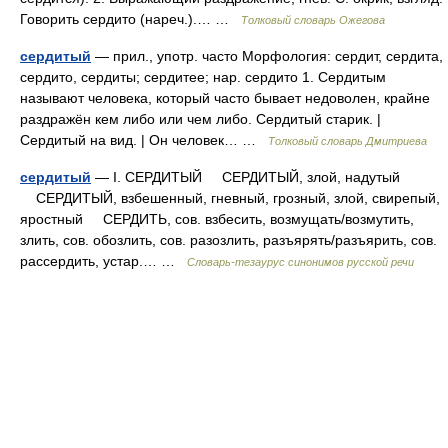
Говорить сердито (нареч.).… …
Толковый словарь Ожегова
сердитый
— прил., употр. часто Морфология: сердит, сердита,
сердито, сердиты; сердитее; нар. сердито 1. Сердитым
называют человека, который часто бывает недоволен, крайне
раздражён кем либо или чем либо. Сердитый старик. |
Сердитый на вид. | Он человек… …
Толковый словарь Дмитриева
сердитый
— I. СЕРДИТЫЙ СЕРДИТЫЙ, злой, надутый
СЕРДИТЫЙ, взбешенный, гневный, грозный, злой, свирепый,
яростный СЕРДИТЬ, сов. взбесить, возмущать/возмутить,
злить, сов. обозлить, сов. разозлить, разъярять/разъярить, сов.
рассердить, устар.… …
Словарь-тезаурус синонимов русской речи