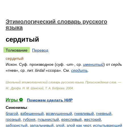
Этимологический словарь русского
языка
сердитый
Толкование
Перевод
сердитый
Искон. Суф. производное (суф.
-ит-
, ср.
именитый
) от
сердь
«гнев», ср. лит.
širdaĩ
«ссора». См.
сердить
.
Школьный этимологический словарь русского языка. Происхождение слов. —
М.: Дрофа
.
Н. М. Шанский, Т. А. Боброва
.
2004
.
Игры ⚽
Поможем сделать НИР
Синонимы
:
благой
,
взбешенный
,
возмущенный
,
гневливый
,
гневный
,
грозный
,
губоня
,
гузынистый
,
ересливый
,
жестокий
,
забористый
,
запальчивый
,
злой
,
злой как черт
,
испытывающий