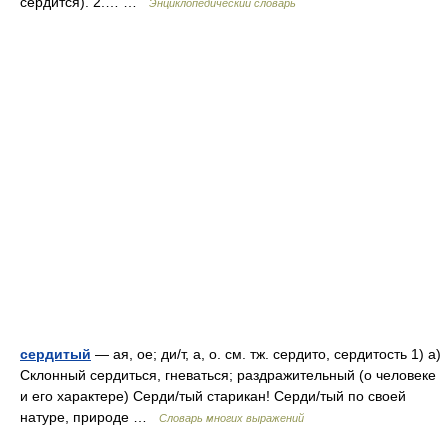
сердится). 2.… …
Энциклопедический словарь
сердитый
— ая, ое; ди/т, а, о. см. тж. сердито, сердитость 1) а)
Склонный сердиться, гневаться; раздражительный (о человеке
и его характере) Серди/тый старикан! Серди/тый по своей
натуре, природе …
Словарь многих выражений