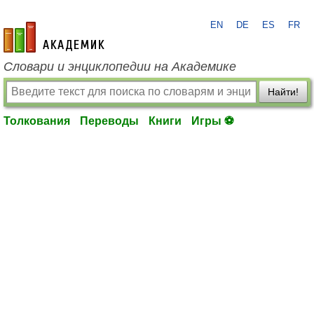
EN
DE
ES
FR
academic.ru
Словари и энциклопедии на Академике
Найти!
Толкования
Переводы
Книги
Игры ⚽