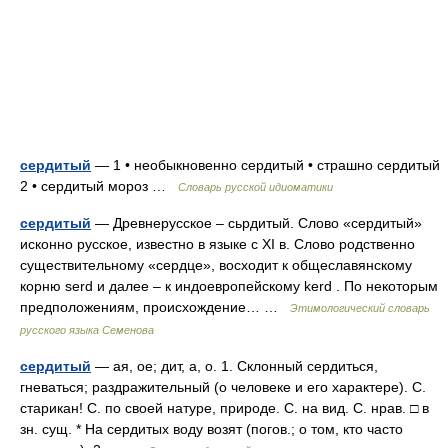
сердитый
— 1 • необыкновенно сердитый • страшно сердитый
2 • сердитый мороз …
Словарь русской идиоматики
сердитый
— Древнерусское – сьрдитый. Слово «сердитый»
исконно русское, известно в языке с XI в. Слово родственно
существительному «сердце», восходит к общеславянскому
корню serd и далее – к индоевропейскому kerd . По некоторым
предположениям, происхождение… …
Этимологический словарь
русского языка Семенова
сердитый
— ая, ое; дит, а, о. 1. Склонный сердиться,
гневаться; раздражительный (о человеке и его характере). С.
старикан! С. по своей натуре, природе. С. на вид. С. нрав. □ в
зн. сущ. * На сердитых воду возят (погов.; о том, кто часто