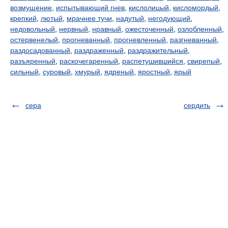
возмущение
,
испытывающий гнев
,
кислолицый
,
кисломордый
,
крепкий
,
лютый
,
мрачнее тучи
,
надутый
,
негодующий
,
недовольный
,
нервный
,
нравный
,
ожесточенный
,
озлобленный
,
остервенелый
,
прогневанный
,
прогневленный
,
разгневанный
,
раздосадованный
,
раздраженный
,
раздражительный
,
разъяренный
,
раскочегаренный
,
распетушившийся
,
свирепый
,
сильный
,
суровый
,
хмурый
,
ядреный
,
яростный
,
ярый
сера
сердить