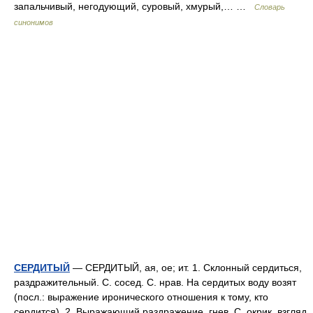
запальчивый, негодующий, суровый, хмурый,… …
Словарь
синонимов
СЕРДИТЫЙ
— СЕРДИТЫЙ, ая, ое; ит. 1. Склонный сердиться,
раздражительный. С. сосед. С. нрав. На сердитых воду возят
(посл.: выражение иронического отношения к тому, кто
сердится). 2. Выражающий раздражение, гнев. С. окрик, взгляд.