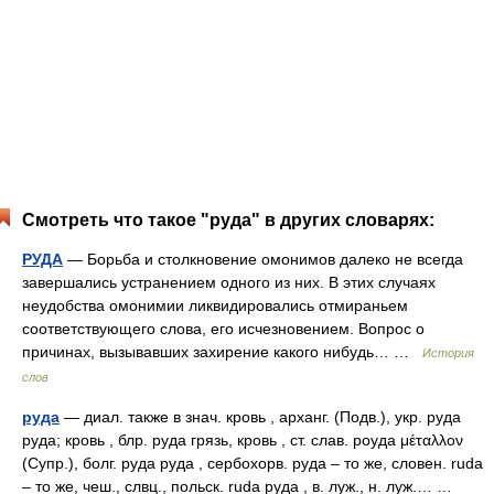
Смотреть что такое "руда" в других словарях:
РУДА
— Борьба и столкновение омонимов далеко не всегда
завершались устранением одного из них. В этих случаях
неудобства омонимии ликвидировались отмираньем
соответствующего слова, его исчезновением. Вопрос о
причинах, вызывавших захирение какого нибудь… …
История
слов
руда
— диал. также в знач. кровь , арханг. (Подв.), укр. руда
руда; кровь , блр. руда грязь, кровь , ст. слав. роуда μέταλλον
(Супр.), болг. руда руда , сербохорв. руда – то же, словен. rudа
– то же, чеш., слвц., польск. rudа руда , в. луж., н. луж.… …