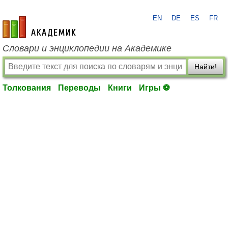
EN
DE
ES
FR
academic.ru
Словари и энциклопедии на Академике
Найти!
Толкования
Переводы
Книги
Игры ⚽