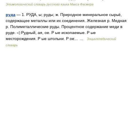
Этимологический словарь русского языка Макса Фасмера
руда
— 1. РУДА, ы; руды; ж. Природное минеральное сырьё,
содержащее металлы или их соединения. Железная р. Медная
р. Полиметаллические руды. Процентное содержание меди в
руде. ◁ Рудный, ая, ое. Р ые ископаемые. Р ые
месторождения. Р ые штольни. Р ое… …
Энциклопедический
словарь