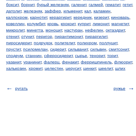
боксит
,
борнит
,
бурый железняк
,
галенит
,
галмей
,
гематит
,
гетит
,
датолит
,
железняк
,
заффер
,
ильменит
,
кал
,
каламин
,
каллохром
,
карнотит
,
кераргирит
,
кередник
,
кизерит
,
киноварь
,
ковеллин
,
колумбит
,
кровь
,
крокоит
,
куприт
,
лимонит
,
магнетит
,
микролит
,
минетта
,
моноцит
,
настуран
,
нефелин
,
октаэдрит
,
отенит
,
отунит
,
перигор
,
пирантимонит
,
пираргилит
,
пиросидерит
,
подрудок
,
полителит
,
полихром
,
поллуцит
,
прустит
,
псиломелан
,
сидерит
,
сильванит
,
сильвин
,
смитсонит
,
сподеум
,
станнин
,
сферосидерит
,
сырье
,
тенорит
,
торит
,
уазанит
,
уранинит
,
фалерц
,
фенакит
,
ферришпинель
,
флюорит
,
халькозин
,
хромит
,
целестин
,
церусит
,
цинкит
,
шеелит
,
шлих
ругать
ружье