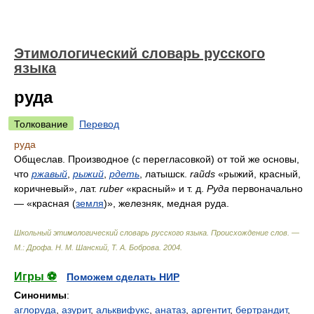
Этимологический словарь русского
языка
руда
Толкование
Перевод
руда
Общеслав. Производное (с перегласовкой) от той же основы,
что
ржавый
,
рыжий
,
рдеть
, латышск.
raũds
«рыжий, красный,
коричневый», лат.
ruber
«красный» и т. д.
Руда
первоначально
— «красная (
земля
)», железняк, медная руда.
Школьный этимологический словарь русского языка. Происхождение слов. —
М.: Дрофа
.
Н. М. Шанский, Т. А. Боброва
.
2004
.
Игры ⚽
Поможем сделать НИР
Синонимы
:
аглоруда
,
азурит
,
альквифукс
,
анатаз
,
аргентит
,
бертрандит
,