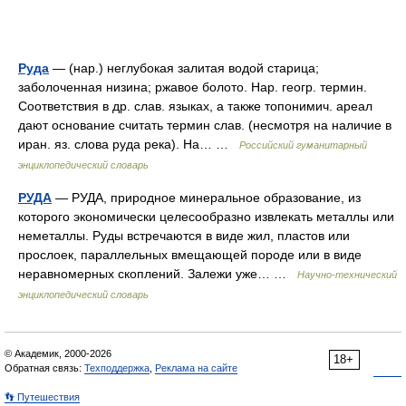
Руда
— (нар.) неглубокая залитая водой старица;
заболоченная низина; ржавое болото. Нар. геогр. термин.
Соответствия в др. слав. языках, а также топонимич. ареал
дают основание считать термин слав. (несмотря на наличие в
иран. яз. слова руда река). На… …
Российский гуманитарный
энциклопедический словарь
РУДА
— РУДА, природное минеральное образование, из
которого экономически целесообразно извлекать металлы или
неметаллы. Руды встречаются в виде жил, пластов или
прослоек, параллельных вмещающей породе или в виде
неравномерных скоплений. Залежи уже… …
Научно-технический
энциклопедический словарь
© Академик, 2000-2026
18+
Обратная связь:
Техподдержка
,
Реклама на сайте
👣 Путешествия