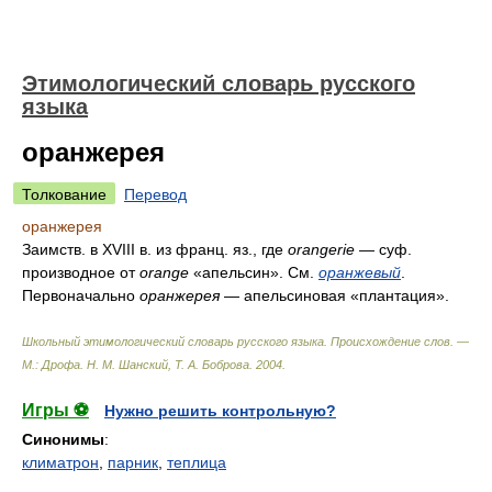
Этимологический словарь русского
языка
оранжерея
Толкование
Перевод
оранжерея
Заимств. в XVIII в. из франц. яз., где
orangerie
— суф.
производное от
orange
«апельсин». См.
оранжевый
.
Первоначально
оранжерея
— апельсиновая «плантация».
Школьный этимологический словарь русского языка. Происхождение слов. —
М.: Дрофа
.
Н. М. Шанский, Т. А. Боброва
.
2004
.
Игры ⚽
Нужно решить контрольную?
Синонимы
:
климатрон
,
парник
,
теплица