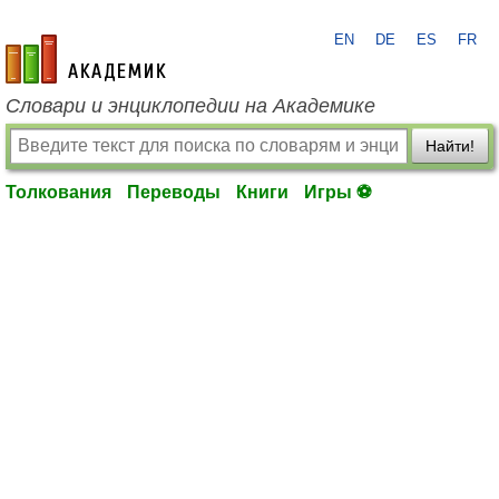
EN
DE
ES
FR
academic.ru
Словари и энциклопедии на Академике
Найти!
Толкования
Переводы
Книги
Игры ⚽