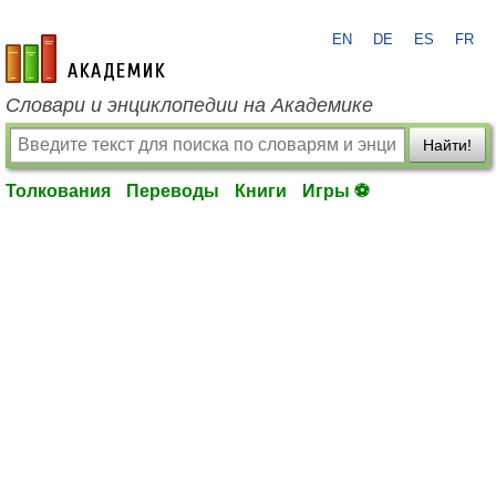
EN
DE
ES
FR
academic.ru
Словари и энциклопедии на Академике
Найти!
Толкования
Переводы
Книги
Игры ⚽