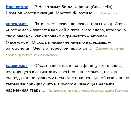
Насекомое
— ? Насекомые Божья коровка (Coccinella)
Научная классификация Царство: Животные …
Википедия
насекомое
— Латинское – insectum, inseco (рассекаю). Слово
«насекомое» является калькой с латинского слова, которое, в
свою очередь, калькировано с греческого – entomon
(насекомое). Отсюда и название науки о насекомых –
энтомология. Очень интересной является …
Этимологический
словарь русского языка Семенова
насекомое
— Образовано как калька с французского слова,
восходящего к латинскому insectum – насекомое , в свою
очередь калькирующему греческое entomon, где образовано по
такому же принципу, что и в русском: имеющая насечки ,
насеченная тварь …
Этимологический словарь русского языка Крылова