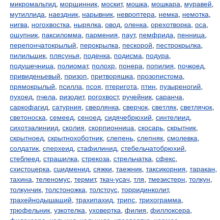
микромальтид
,
морщинник
,
москит
,
мошка
,
мошкара
,
муравей
,
мутиллида
,
наездник
,
нарывник
,
невроптера
,
немка
,
немотка
,
нигва
,
ногохвостка
,
нырялка
,
овод
,
оленка
,
орехотворка
,
оса
,
ощупник
,
паксиломма
,
пармения
,
паут
,
пемфрида
,
пенница
,
перепончатокрылый
,
перокрылка
,
пескорой
,
пестрокрылка
,
пилильщик
,
плясунья
,
поденка
,
подисма
,
подура
,
подушечница
,
полиомат
,
полохр
,
понера
,
попилия
,
почкоед
,
привиденьевый
,
призоп
,
притворяшка
,
прозопистома
,
прямокрылый
,
псилла
,
псоя
,
птеригота
,
птин
,
пузыреногий
,
пухоед
,
пчела
,
ризодит
,
рогохвост
,
ручейник
,
саранча
,
саркофагид
,
сатурния
,
сверлянка
,
сверчок
,
светляк
,
светлячок
,
светоноска
,
семеед
,
сеноед
,
сидячебрюхий
,
синтелиид
,
сихотэалиниид
,
сколия
,
скорпионница
,
скосарь
,
скрытник
,
скрытноед
,
скрытнохоботник
,
слепень
,
слепняк
,
смолевка
,
солдатик
,
сперхеид
,
стафилинид
,
стебельчатобрюхий
,
стеблеед
,
страшилка
,
стрекоза
,
стрельчатка
,
сфекс
,
схистоцерка
,
сцидменид
,
сяжки
,
таежник
,
таксикорния
,
таракан
,
тахина
,
теленомус
,
термит
,
ткач-усач
,
тля
,
тмезистерн
,
толкун
,
толкунчик
,
толстоножка
,
толстоус
,
торридинколит
,
трахейнодышащий
,
трахипахид
,
трипс
,
трихограмма
,
трюфельник
,
узкотелка
,
уховертка
,
филия
,
филлоксера
,