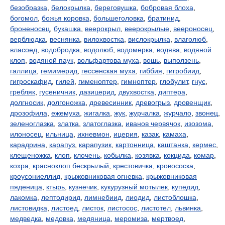
безобразка
,
белокрылка
,
береговушка
,
бобровая блоха
,
богомол
,
божья коровка
,
большеголовка
,
братинид
,
броненосец
,
букашка
,
веерокрыл
,
веерокрылые
,
веероносец
,
верблюдка
,
веснянка
,
вилохвостка
,
вислокрылка
,
влаголюб
,
власоед
,
водобродка
,
водолюб
,
водомерка
,
водява
,
водяной
клоп
,
водяной паук
,
вольфартова муха
,
вошь
,
выползень
,
галлица
,
гемимерид
,
гессенская муха
,
гиббия
,
гигробиид
,
гигроскафид
,
гилей
,
гименоптер
,
гимноптер
,
глобулит
,
гнус
,
гребляк
,
гусеничник
,
дазицерид
,
двухвостка
,
диптера
,
долгносик
,
долгоножка
,
древесинник
,
древогрыз
,
дровенщик
,
дрозофила
,
ежемуха
,
жигалка
,
жук
,
журчалка
,
журчало
,
звонец
,
зеленоглазка
,
златка
,
златоглазка
,
иванов червячок
,
изозома
,
илоносец
,
ильница
,
ихневмон
,
ицерия
,
казак
,
камаха
,
карадрина
,
карапуз
,
карапузик
,
картонница
,
каштанка
,
кермес
,
клещеножка
,
клоп
,
клочень
,
кобылка
,
козявка
,
кокцида
,
комар
,
кохра
,
красноклоп бескрылый
,
крестовичка
,
кровососка
,
кроусониеллид
,
крыжовниковая огневка
,
крыжовниковая
пяденица
,
ктырь
,
кузнечик
,
кукурузный мотылек
,
купедид
,
лакомка
,
лептодирид
,
лимнебиид
,
лиодид
,
листоблошка
,
листовидка
,
листоед
,
листок
,
листосос
,
листотел
,
львинка
,
медведка
,
медовка
,
медяница
,
меромиза
,
мертвоед
,