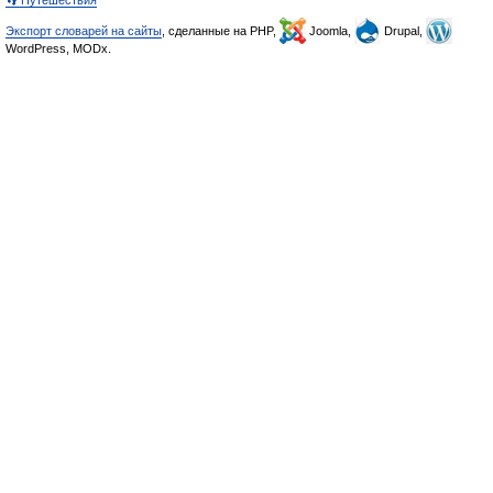
👣 Путешествия
Экспорт словарей на сайты
, сделанные на PHP,
Joomla,
Drupal,
WordPress, MODx.