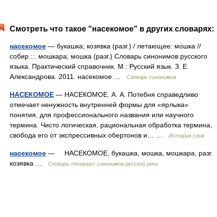
Смотреть что такое "насекомое" в других словарях:
насекомое
— букашка; козявка (разг.) / летающее: мошка //
собир.::. мошкара; мошка (разг.) Словарь синонимов русского
языка. Практический справочник. М.: Русский язык. З. Е.
Александрова. 2011. насекомое …
Словарь синонимов
НАСЕКОМОЕ
— НАСЕКОМОЕ. А. А. Потебня справедливо
отмечает ненужность внутренней формы для «ярлыка»
понятия, для профессионального названия или научного
термина. Чисто логическая, рациональная обработка термина,
свобода его от экспрессивных обертонов и… …
История слов
насекомое
— НАСЕКОМОЕ, букашка, мошка, мошкара, разг.
козявка …
Словарь-тезаурус синонимов русской речи