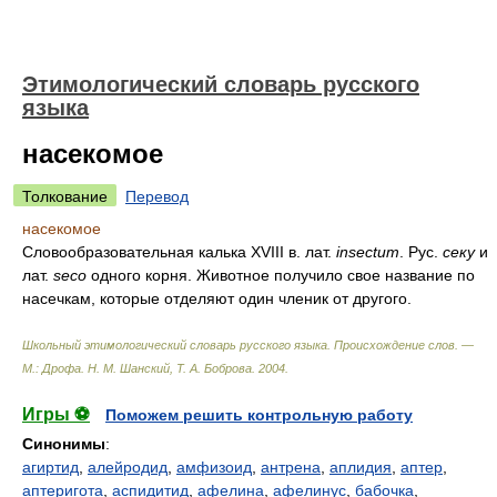
Этимологический словарь русского
языка
насекомое
Толкование
Перевод
насекомое
Словообразовательная калька XVIII в. лат.
insectum
. Рус.
секу
и
лат.
seco
одного корня. Животное получило свое название по
насечкам, которые отделяют один членик от другого.
Школьный этимологический словарь русского языка. Происхождение слов. —
М.: Дрофа
.
Н. М. Шанский, Т. А. Боброва
.
2004
.
Игры ⚽
Поможем решить контрольную работу
Синонимы
:
агиртид
,
алейродид
,
амфизоид
,
антрена
,
аплидия
,
аптер
,
аптеригота
,
аспидитид
,
афелина
,
афелинус
,
бабочка
,