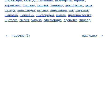
филоксера
,
хальцид
,
хальцида
,
хвоевертка
,
хермес
,
хирономус
,
хищнец
,
хищник
,
холевид
,
ценокрепис
,
цеце
,
цикада
,
челновидка
,
червец
,
чешуйница
,
чик
,
шаровик
,
шаровка
,
шершень
,
шистоцерка
,
шмель
,
щетинохвостка
,
щитовка
,
эмбия
,
эмпуза
,
эфемерида
,
ядовитка
,
яйцеед
наречие (2)
наследие