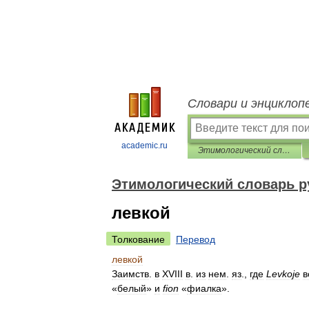
Словари и энциклоп
academic.ru
Этимологический словарь русского языка
Этимологический словарь р
левкой
Толкование
Перевод
левкой
Заимств
.
в
XVIII
в
.
из
нем
.
яз
.,
где
Levkoje
в
«
белый
»
и
fion
«
фиалка
».