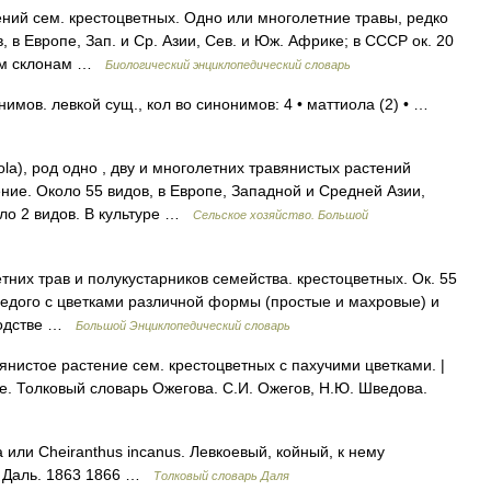
ений сем. крестоцветных. Одно или многолетние травы, редко
, в Европе, Зап. и Ср. Азии, Сев. и Юж. Африке; в СССР ок. 20
ухим склонам …
Биологический энциклопедический словарь
имов. левкой сущ., кол во синонимов: 4 • маттиола (2) • …
la), род одно , дву и многолетних травянистых растений
ние. Около 55 видов, в Европе, Западной и Средней Азии,
ло 2 видов. В культуре …
Сельское хозяйство. Большой
них трав и полукустарников семейства. крестоцветных. Ок. 55
 седого с цветками различной формы (простые и махровые) и
оводстве …
Большой Энциклопедический словарь
нистое растение сем. крестоцветных с пахучими цветками. |
ое. Толковый словарь Ожегова. С.И. Ожегов, Н.Ю. Шведова.
a или Cheiranthus incanus. Левкоевый, койный, к нему
. Даль. 1863 1866 …
Толковый словарь Даля