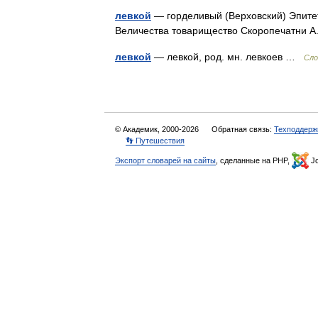
левкой
— горделивый (Верховский) Эпитет
Величества товарищество Скоропечатни А.
левкой
— левкой, род. мн. левкоев …
Сло
© Академик, 2000-2026
Обратная связь:
Техподдерж
👣 Путешествия
Экспорт словарей на сайты
, сделанные на PHP,
Jo