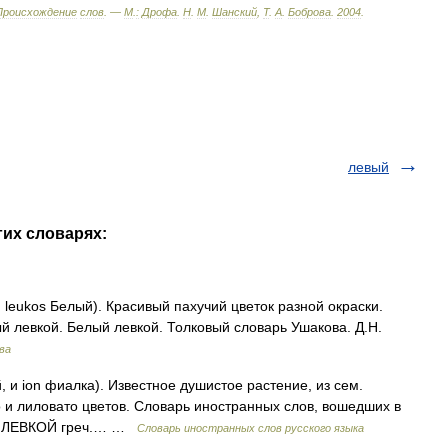
Происхождение
слов
. —
М
.
:
Дрофа
.
Н
.
М
.
Шанский
,
Т
.
А
.
Боброва
.
2004
.
левый
гих словарях:
 leukos Белый). Красивый пахучий цветок разной окраски.
й левкой. Белый левкой. Толковый словарь Ушакова. Д.Н.
ва
й, и ion фиалка). Известное душистое растение, из сем.
о и лиловато цветов. Словарь иностранных слов, вошедших в
10. ЛЕВКОЙ греч.… …
Словарь иностранных слов русского языка