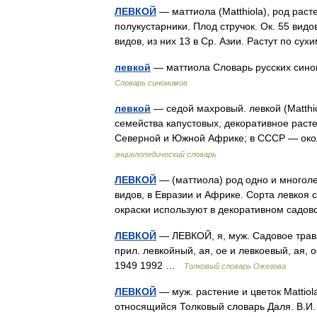
ЛЕВКОЙ
— маттиола (Matthiola), род раст
полукустарники. Плод стручок. Ок. 55 видов
видов, из них 13 в Ср. Азии. Растут по с
левкой
— маттиола Словарь русских синон
Словарь синонимов
левкой
— седой махровый. левкой (Matthio
семейства капустовых, декоративное расте
Северной и Южной Африке; в СССР — око
энциклопедический словарь
ЛЕВКОЙ
— (маттиола) род одно и многолет
видов, в Евразии и Африке. Сорта левкоя
окраски используют в декоративном сад
ЛЕВКОЙ
— ЛЕВКОЙ, я, муж. Садовое травя
прил. левкойный, ая, ое и левкоевый, ая, 
1949 1992 …
Толковый словарь Ожегова
ЛЕВКОЙ
— муж. растение и цветок Mattiol
относящийся Толковый словарь Даля. В.И