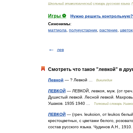
Школьный
этимологический
словарь
русского
языка
.
Игры ⚽
Нужно решить контрольную?
Синонимы
:
маттиола
,
полукустарник
,
растение
,
цветок
лев
Смотреть что такое "левкой" в дру
Левкой
— ? Левкой …
Википедия
ЛЕВКОЙ
— ЛЕВКОЙ, левкоя, муж. (от греч.
Душистый левкой. Лесной левкой. Махровы
Ушаков. 1935 1940 …
Толковый словарь Ушако
ЛЕВКОЙ
— (греч. leukoion, от leukos белы
крестоцветных, с цветами белого, розоват
состав русского языка. Чудинов А.Н., 19