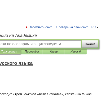
Запомнить сайт
Словарь на свой сайт
RU
едии на Академике
Найти!
Толкования
Переводы
Книги
Игры ⚽
усского языка
осходит
к
греч
.
leukoion
«
белая
фиалка
»,
сложению
leukos