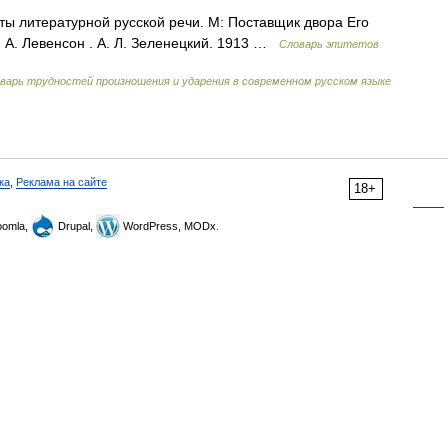
ы литературной русской речи. М: Поставщик двора Его
 А. Левенсон . А. Л. Зеленецкий. 1913 …
Словарь эпитетов
варь трудностей произношения и ударения в современном русском языке
ка
,
Реклама на сайте
18+
omla,
Drupal,
WordPress, MODx.