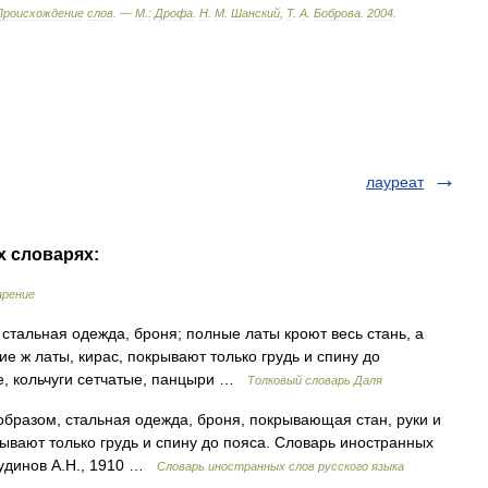
Происхождение
слов
. —
М
.
:
Дрофа
.
Н
.
М
.
Шанский
,
Т
.
А
.
Боброва
.
2004
.
лауреат
х словарях:
арение
стальная одежда, броня; полные латы кроют весь стань, а
ие ж латы, кирас, покрывают только грудь и спину до
е, кольчуги сетчатые, панцыри …
Толковый словарь Даля
образом, стальная одежда, броня, покрывающая стан, руки и
ывают только грудь и спину до пояса. Словарь иностранных
 Чудинов А.Н., 1910 …
Словарь иностранных слов русского языка