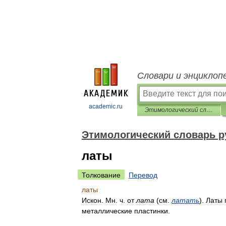
Словари и энциклоп
academic.ru
Этимологический словарь русского языка
Этимологический словарь р
латы
Толкование
Перевод
латы
Искон
.
Мн
.
ч
.
от
лата
(
см
.
латать
).
Латы
металлические
пластинки
.