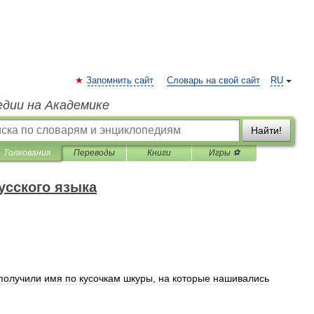
Запомнить сайт
Словарь на свой сайт
RU
едии на Академике
Найти!
Толкования
Переводы
Книги
Игры ⚽
усского языка
получили
имя
по
кусочкам
шкуры
,
на
которые
нашивались