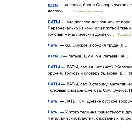
латы
— доспехи, броня Словарь русских си
доспехи …
Словарь синонимов
ЛАТЫ
— вид доспеха для защиты от пора
Первоначально из кожи или плотной ткани 
толстый металлический доспех …
Большой 
Латы
— см. Оружие и орудия труда (I) 
латы́ш
— латыш, а, ом; мн. латыши, ей
ЛАТЫ
— ЛАТЫ, лат, ед. нет (ист.). Желез
оружия. Толковый словарь Ушакова. Д.Н.
ЛАТЫ
— ЛАТЫ, лат. В старину: металлически
Толковый словарь Ожегова. С.И. Ожегов,
Латы
— ЛАТЫ. См. Древне русское воору
Латы
— У этого термина существуют и дру
металлических пластин, откованных по ф