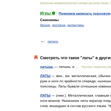
Школьный
этимологический
словарь
русского
языка
.
Игры ⚽
Поможем написать курсовую
Синонимы
:
броня
,
доспехи
,
калантарь
латать
Смотреть что такое "латы" в други
латы́нь
— латынь, и …
Русское словесное уд
ЛАТЫ
— жен., мн. металлическая, обычно 
руки и ноги по крайности спереди; нынешн
поясницы. Латы бывали сплошные кованы
ЛАТЫ
— (нем.). Металлическая, главным 
ноги воинов. Нынешние латы кирасир покр
слов, вошедших в состав русского языка.