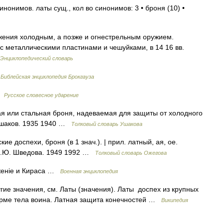
нонимов. латы сущ., кол во синонимов: 3 • броня (10) •
жения холодным, а позже и огнестрельным оружием.
с металлическими пластинами и чешуйками, в 14 16 вв.
Энциклопедический словарь
…
Библейская энциклопедия Брокгауза
 …
Русское словесное ударение
ная или стальная броня, надеваемая для защиты от холодного
 Ушаков. 1935 1940 …
Толковый словарь Ушакова
е доспехи, броня (в 1 знач.). | прил. латный, ая, ое.
 Н.Ю. Шведова. 1949 1992 …
Толковый словарь Ожегова
женіе и Кираса …
Военная энциклопедия
гие значения, см. Латы (значения). Латы доспех из крупных
орме тела воина. Латная защита конечностей …
Википедия