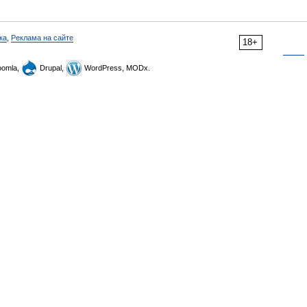
ка
,
Реклама на сайте
18+
omla,
Drupal,
WordPress, MODx.