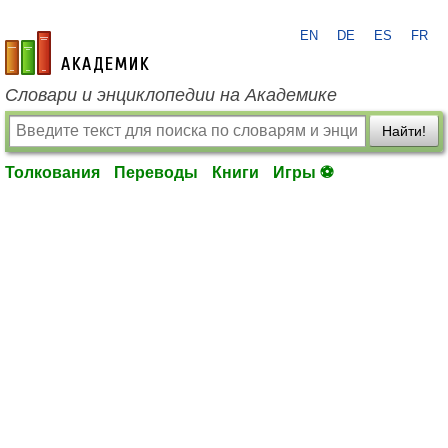
EN
DE
ES
FR
academic.ru
Словари и энциклопедии на Академике
Найти!
Толкования
Переводы
Книги
Игры ⚽