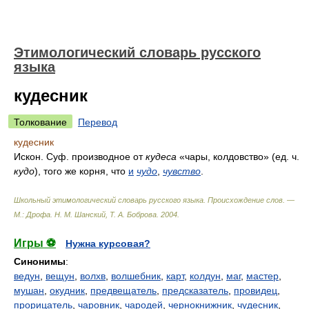
Этимологический словарь русского
языка
кудесник
Толкование
Перевод
кудесник
Искон. Суф. производное от
кудеса
«чары, колдовство» (ед. ч.
кудо
), того же корня, что
и
чудо
,
чувство
.
Школьный этимологический словарь русского языка. Происхождение слов. —
М.: Дрофа
.
Н. М. Шанский, Т. А. Боброва
.
2004
.
Игры ⚽
Нужна курсовая?
Синонимы
:
ведун
,
вещун
,
волхв
,
волшебник
,
карт
,
колдун
,
маг
,
мастер
,
мушан
,
окудник
,
предвещатель
,
предсказатель
,
провидец
,
прорицатель
,
чаровник
,
чародей
,
чернокнижник
,
чудесник
,