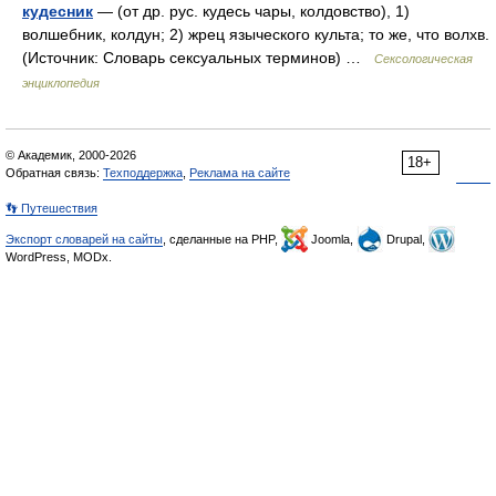
кудесник
— (от др. рус. кудесь чары, колдовство), 1)
волшебник, колдун; 2) жрец языческого культа; то же, что волхв.
(Источник: Словарь сексуальных терминов) …
Сексологическая
энциклопедия
© Академик, 2000-2026
18+
Обратная связь:
Техподдержка
,
Реклама на сайте
👣 Путешествия
Экспорт словарей на сайты
, сделанные на PHP,
Joomla,
Drupal,
WordPress, MODx.