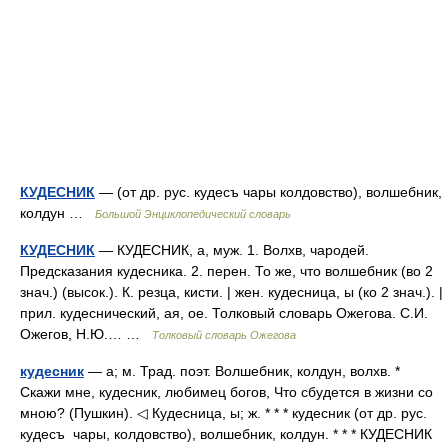
КУДЕСНИК
— (от др. рус. кудесъ чары колдовство), волшебник,
колдун …
Большой Энциклопедический словарь
КУДЕСНИК
— КУДЕСНИК, а, муж. 1. Волхв, чародей.
Предсказания кудесника. 2. перен. То же, что волшебник (во 2
знач.) (высок.). К. резца, кисти. | жен. кудесница, ы (ко 2 знач.). |
прил. кудеснический, ая, ое. Толковый словарь Ожегова. С.И.
Ожегов, Н.Ю.… …
Толковый словарь Ожегова
кудесник
— а; м. Трад. поэт. Волшебник, колдун, волхв. *
Скажи мне, кудесник, любимец богов, Что сбудется в жизни со
мною? (Пушкин). ◁ Кудесница, ы; ж. * * * кудесник (от др. рус.
кудесъ чары, колдовство), волшебник, колдун. * * * КУДЕСНИК