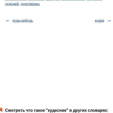
чудодей
,
чудотворец
куда-нибудь
кудри
Смотреть что такое "кудесник" в других словарях: