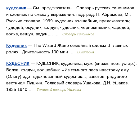
кудесник
— См. предсказатель... Словарь русских синонимов
и сходных по смыслу выражений. под. ред. Н. Абрамова, М.:
Русские словари, 1999. кудесник волшебник, предсказатель;
чудодей, окудник, колдун, чудесник, чернокнижник, чародей,
волхв, вещун, ведун,… …
Словарь синонимов
Кудесник
— The Wizard Жанр семейный фильм В главных
ролях Длительность 100 мин …
Википедия
КУДЕСНИК
— КУДЕСНИК, кудесника, муж. (книжн. поэт. устар.).
Волхв, колдун, волшебник. «Из темного леса навстречу ему
(Олегу) идет вдохновенный кудесник…, заветов грядущего
вестник.» Пушкин. Толковый словарь Ушакова. Д.Н. Ушаков.
1935 1940 …
Толковый словарь Ушакова