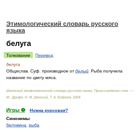
Этимологический словарь русского
языка
белуга
Толкование
Перевод
белуга
Общеслав. Суф. производное от
белый
. Рыба получила
название по цвету мяса.
Школьный этимологический словарь русского языка. Происхождение слов. —
М.: Дрофа
.
Н. М. Шанский, Т. А. Боброва
.
2004
.
Игры ⚽
Нужна курсовая?
Синонимы
:
белужина
,
рыба