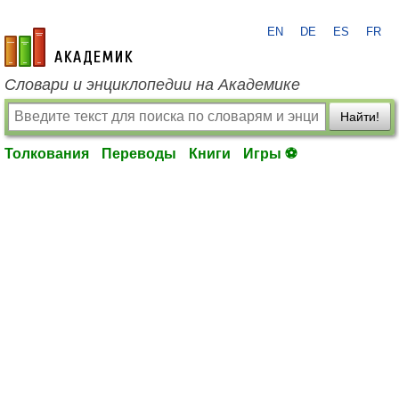
EN
DE
ES
FR
academic.ru
Словари и энциклопедии на Академике
Найти!
Толкования
Переводы
Книги
Игры ⚽