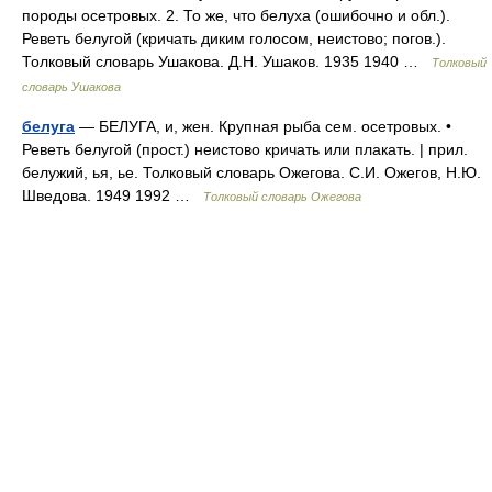
породы осетровых. 2. То же, что белуха (ошибочно и обл.).
Реветь белугой (кричать диким голосом, неистово; погов.).
Толковый словарь Ушакова. Д.Н. Ушаков. 1935 1940 …
Толковый
словарь Ушакова
белуга
— БЕЛУГА, и, жен. Крупная рыба сем. осетровых. •
Реветь белугой (прост.) неистово кричать или плакать. | прил.
белужий, ья, ье. Толковый словарь Ожегова. С.И. Ожегов, Н.Ю.
Шведова. 1949 1992 …
Толковый словарь Ожегова