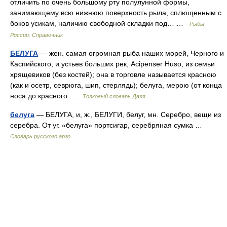
отличить по очень большому рту полулунной формы,
занимающему всю нижнюю поверхность рыла, сплющенным с
боков усикам, наличию свободной складки под… …
Рыбы
России. Справочник
БЕЛУГА
— жен. самая огромная рыба наших морей, Черного и
Каспийского, и устьев больших рек, Acipenser Huso, из семьи
хрящевиков (без костей); она в торговле называется красною
(как и осетр, севрюга, шип, стерлядь); белуга, мерою (от конца
носа до красного …
Толковый словарь Даля
белуга
— БЕЛУГА, и, ж., БЕЛУГИ, белуг, мн. Серебро, вещи из
серебра. От уг. «белуга» портсигар, серебряная сумка …
Словарь русского арго