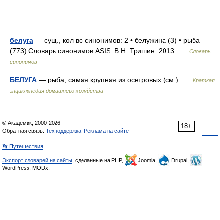
белуга
— сущ., кол во синонимов: 2 • белужина (3) • рыба
(773) Словарь синонимов ASIS. В.Н. Тришин. 2013 …
Словарь
синонимов
БЕЛУГА
— рыба, самая крупная из осетровых (см.) …
Краткая
энциклопедия домашнего хозяйства
© Академик, 2000-2026
18+
Обратная связь:
Техподдержка
,
Реклама на сайте
👣 Путешествия
Экспорт словарей на сайты
, сделанные на PHP,
Joomla,
Drupal,
WordPress, MODx.