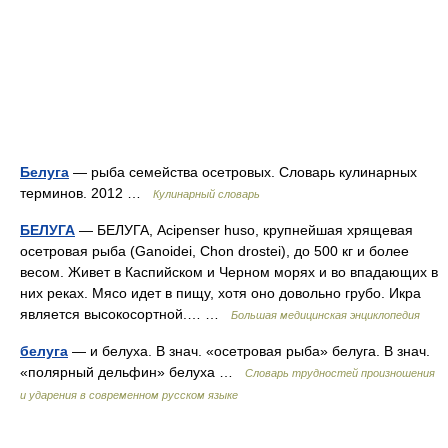
Белуга
— рыба семейства осетровых. Словарь кулинарных
терминов. 2012 …
Кулинарный словарь
БЕЛУГА
— БЕЛУГА, Acipenser huso, крупнейшая хрящевая
осетровая рыба (Ganoidei, Chon drostei), до 500 кг и более
весом. Живет в Каспийском и Черном морях и во впадающих в
них реках. Мясо идет в пищу, хотя оно довольно грубо. Икра
является высокосортной.… …
Большая медицинская энциклопедия
белуга
— и белуха. В знач. «осетровая рыба» белуга. В знач.
«полярный дельфин» белуха …
Словарь трудностей произношения
и ударения в современном русском языке